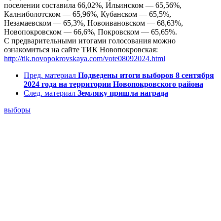
поселении составила 66,02%, Ильинском — 65,56%,
Калниболотском — 65,96%, Кубанском — 65,5%,
Незамаевском — 65,3%, Новоивановском — 68,63%,
Новопокровском — 66,6%, Покровском — 65,65%.
С предварительными итогами голосования можно
ознакомиться на сайте ТИК Новопокровская:
http://tik.novopokrovskaya.com/vote08092024.html
Пред. материал
Подведены итоги выборов 8 сентября
2024 года на территории Новопокровского района
След. материал
Земляку пришла награда
выборы