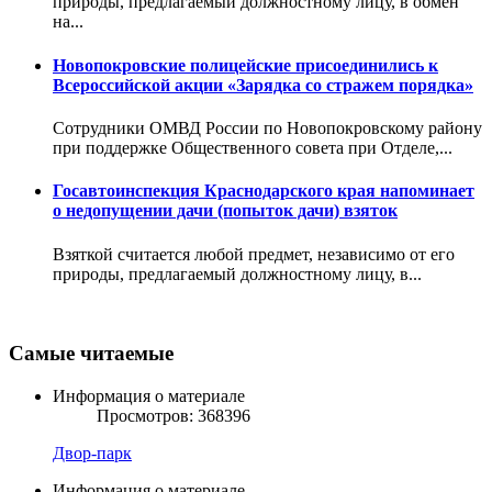
природы, предлагаемый должностному лицу, в обмен
на...
Новопокровские полицейские присоединились к
Всероссийской акции «Зарядка со стражем порядка»
Сотрудники ОМВД России по Новопокровскому району
при поддержке Общественного совета при Отделе,...
Госавтоинспекция Краснодарского края напоминает
о недопущении дачи (попыток дачи) взяток
Взяткой считается любой предмет, независимо от его
природы, предлагаемый должностному лицу, в...
Самые читаемые
Информация о материале
Просмотров: 368396
Двор-парк
Информация о материале