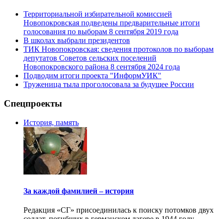
Территориальной избирательной комиссией
Новопокровская подведены предварительные итоги
голосования по выборам 8 сентября 2019 года
В школах выбрали президентов
ТИК Новопокровская: сведения протоколов по выборам
депутатов Советов сельских поселений
Новопокровского района 8 сентября 2024 года
Подводим итоги проекта "ИнформУИК"
Труженица тыла проголосовала за будущее России
Спецпроекты
История, память
За каждой фамилией – история
Редакция «СГ» присоединилась к поиску потомков двух
солдат, погибших в германском лагере в 1944 году