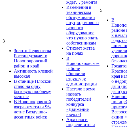
ждет… ремонта
Изменения в
5
техническом
обслуживании
В
внутридомового
Новопо
газового
районе 
оборудования:
к начал
что нужно знать
года, о
3
собственникам
вниман
Стихает жатва
Золото Первенства
уделил
на полях
России уезжает в
дорожн
В
Новопокровский
безопас
Новопокровском
район и край
Госавт
районе
Активность клещей
Краснод
обновили
высокая
края на
структуру
В станице Плоской
о недо
администрации
стало на одну
дачи (п
Настало время
бытовую проблему
дачи) в
назвать
меньше
Новопо
победителей
В Новопокровской
полице
конкурса
вчера отметили 96-
присое
«Движение
летие Воздушно-
Всерос
вверх»!
десантных войск
акции «
Археологи
стражем
подвели итоги