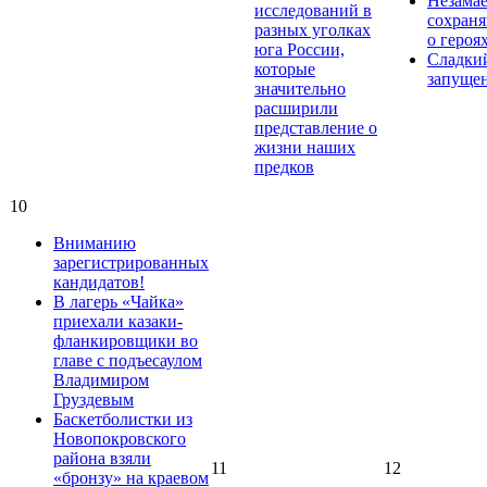
Незама
исследований в
сохраня
разных уголках
о героя
юга России,
Сладки
которые
запуще
значительно
расширили
представление о
жизни наших
предков
10
Вниманию
зарегистрированных
кандидатов!
В лагерь «Чайка»
приехали казаки-
фланкировщики во
главе с подъесаулом
Владимиром
Груздевым
Баскетболистки из
Новопокровского
района взяли
11
12
«бронзу» на краевом