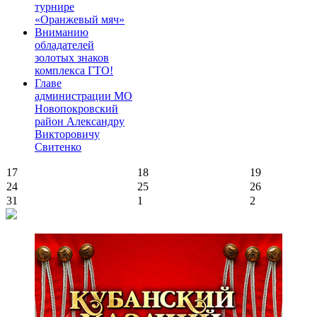
турнире
«Оранжевый мяч»
Вниманию
обладателей
золотых знаков
комплекса ГТО!
Главе
администрации МО
Новопокровский
район Александру
Викторовичу
Свитенко
17
18
19
24
25
26
31
1
2