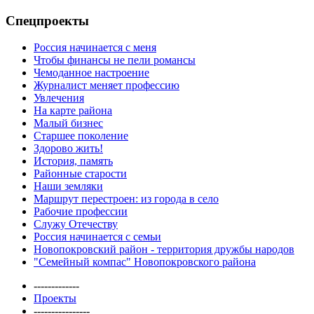
Спецпроекты
Россия начинается с меня
Чтобы финансы не пели романсы
Чемоданное настроение
Журналист меняет профессию
Увлечения
На карте района
Малый бизнес
Старшее поколение
Здорово жить!
История, память
Районные старости
Наши земляки
Маршрут перестроен: из города в село
Рабочие профессии
Служу Отечеству
Россия начинается с семьи
Новопокровский район - территория дружбы народов
"Семейный компас" Новопокровского района
-------------
Проекты
----------------