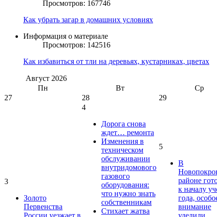
Просмотров: 167746
Как убрать загар в домашних условиях
Информация о материале
Просмотров: 142516
Как избавиться от тли на деревьях, кустарниках, цветах
Август
2026
Пн
Вт
Ср
27
28
29
4
Дорога снова
ждет… ремонта
Изменения в
5
техническом
обслуживании
В
внутридомового
Новопокро
газового
районе гот
3
оборудования:
к началу у
что нужно знать
Золото
года, особо
собственникам
Первенства
внимание
Стихает жатва
России уезжает в
уделили