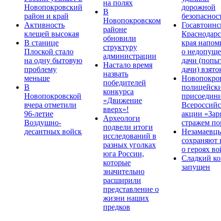
на полях
Новопокровский
дорожной
В
район и край
безопаснос
Новопокровском
Активность
Госавтоинс
районе
клещей высокая
Краснодарс
обновили
В станице
края напом
структуру
Плоской стало
о недопущ
администрации
на одну бытовую
дачи (попы
Настало время
проблему
дачи) взято
назвать
меньше
Новопокро
победителей
В
полицейск
конкурса
Новопокровской
присоедини
«Движение
вчера отметили
Всероссийс
вверх»!
96-летие
акции «Зар
Археологи
Воздушно-
стражем по
подвели итоги
десантных войск
Незамаевц
исследований в
сохраняют 
разных уголках
о героях в
юга России,
Сладкий ко
которые
запущен
значительно
расширили
представление о
жизни наших
предков