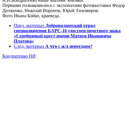
Н.И.Кондратенко наши знатные земляки.
Первыми познакомились с экспонатами фотовыставки Федор
Долженко, Николай Воронов, Юрий Тихомиров.
Фото Ивана Бойко, краеведа.
Пред. материал
Добровольческий отряд
спецназначения БАРС-16 удостоен почетного знака
«Серебряный крест имени Матвея Ивановича
Платова»
След. материал
А что с ж/д переездом?
Кондратенко НИ