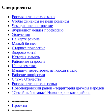
Спецпроекты
Россия начинается с меня
Чтобы финансы не пели романсы
Чемоданное настроение
Журналист меняет профессию
Увлечения
На карте района
Малый бизнес
Старшее поколение
Здорово жить!
История, память
Районные старости
Наши земляки
Маршрут перестроен: из города в село
Рабочие профессии
Служу Отечеству
Россия начинается с семьи
Новопокровский район - территория дружбы народов
"Семейный компас" Новопокровского района
-------------
Проекты
----------------