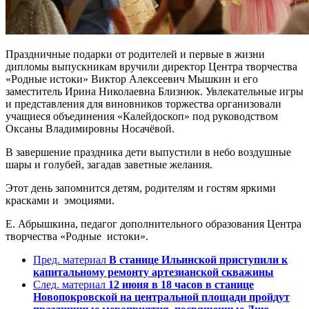
Праздничные подарки от родителей и первые в жизни
дипломы выпускникам вручили директор Центра творчества
«Родные истоки» Виктор Алексеевич Мышкин и его
заместитель Ирина Николаевна Близнюк. Увлекательные игры
и представления для виновников торжества организовали
учащиеся объединения «Калейдоскоп» под руководством
Оксаны Владимировны Носачёвой.
В завершение праздника дети выпустили в небо воздушные
шары и голубей, загадав заветные желания.
Этот день запомнится детям, родителям и гостям яркими
красками и эмоциями.
Е. Абрышкина, педагог дополнительного образования Центра
творчества «Родные истоки».
Пред. материал
В станице Ильинской приступили к
капитальному ремонту артезианской скважины
След. материал
12 июня в 18 часов в станице
Новопокровской на центральной площади пройдут