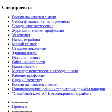
Спецпроекты
Россия начинается с меня
Чтобы финансы не пели романсы
Чемоданное настроение
Журналист меняет профессию
Увлечения
На карте района
Малый бизнес
Старшее поколение
Здорово жить!
История, память
Районные старости
Наши земляки
Маршрут перестроен: из города в село
Рабочие профессии
Служу Отечеству
Россия начинается с семьи
Новопокровский район - территория дружбы народов
"Семейный компас" Новопокровского района
-------------
Проекты
----------------