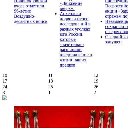
Новопокровской
присоедини
«Движение
вчера отметили
Всероссийс
вверх»!
96-летие
акции «Зар
Археологи
Воздушно-
стражем по
подвели итоги
десантных войск
Незамаевц
исследований в
сохраняют 
разных уголках
о героях в
юга России,
Сладкий ко
которые
запущен
значительно
расширили
представление о
жизни наших
предков
10
11
12
17
18
19
24
25
26
31
1
2