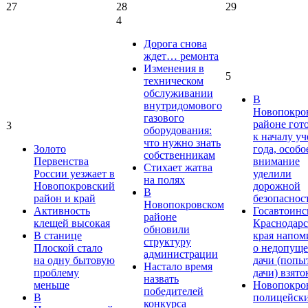
27
28
29
4
Дорога снова
ждет… ремонта
Изменения в
5
техническом
обслуживании
В
внутридомового
Новопокро
газового
районе гот
3
оборудования:
к началу у
что нужно знать
Золото
года, особо
собственникам
Первенства
внимание
Стихает жатва
России уезжает в
уделили
на полях
Новопокровский
дорожной
В
район и край
безопаснос
Новопокровском
Активность
Госавтоинс
районе
клещей высокая
Краснодарс
обновили
В станице
края напом
структуру
Плоской стало
о недопущ
администрации
на одну бытовую
дачи (попы
Настало время
проблему
дачи) взято
назвать
меньше
Новопокро
победителей
В
полицейск
конкурса