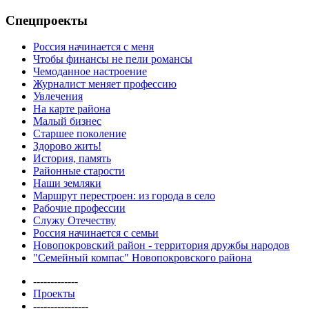
Спецпроекты
Россия начинается с меня
Чтобы финансы не пели романсы
Чемоданное настроение
Журналист меняет профессию
Увлечения
На карте района
Малый бизнес
Старшее поколение
Здорово жить!
История, память
Районные старости
Наши земляки
Маршрут перестроен: из города в село
Рабочие профессии
Служу Отечеству
Россия начинается с семьи
Новопокровский район - территория дружбы народов
"Семейный компас" Новопокровского района
-------------
Проекты
----------------