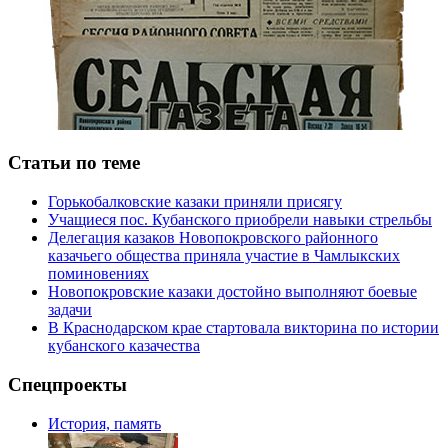
Статьи по теме
Горькобалковские казаки приняли присягу
Учащиеся пос. Кубанского приобрели навыки стрельбы
Делегация казаков Новопокровского районного
казачьего общества приняла участие в Чамлыкских
поминовениях
Новопокровские казаки достойно выполняют боевые
задачи
В Краснодарском крае стартовала викторина по истории
кубанского казачества
Спецпроекты
История, память