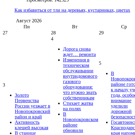
Как избавиться от тли на деревьях, кустарниках, цветах
Август
2026
Пн
Вт
Ср
27
28
29
4
Дорога снова
ждет… ремонта
Изменения в
5
техническом
обслуживании
В
внутридомового
Новопокро
газового
районе гот
3
оборудования:
к началу у
что нужно знать
Золото
года, особо
собственникам
Первенства
внимание
Стихает жатва
России уезжает в
уделили
на полях
Новопокровский
дорожной
В
район и край
безопаснос
Новопокровском
Активность
Госавтоинс
районе
клещей высокая
Краснодарс
обновили
В станице
края напом