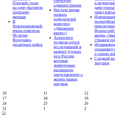
структуру
Плоской стало
о недопущ
администрации
на одну бытовую
дачи (попы
Настало время
проблему
дачи) взято
назвать
меньше
Новопокро
победителей
В
полицейск
конкурса
Новопокровской
присоедини
«Движение
вчера отметили
Всероссийс
вверх»!
96-летие
акции «Зар
Археологи
Воздушно-
стражем по
подвели итоги
десантных войск
Незамаевц
исследований в
сохраняют 
разных уголках
о героях в
юга России,
Сладкий ко
которые
запущен
значительно
расширили
представление о
жизни наших
предков
10
11
12
17
18
19
24
25
26
31
1
2