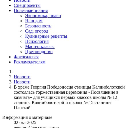
Новости
Спецпроекты
Полезные знания
Экономика, право
Наш дом
Безопасность
Сад, огород
Кулинарные рецепты
Психология
Мастер-классы
Цветоводство
Фотогалерея
Рекламодателям
Новости
Новости
В храме Георгия Победоносца станицы Калниболотской
состоялась торжественная церемония «Посвящение в
казачата» для учащихся первых классов школы № 12
станицы Калниболотской и школы № 15 станицы
Плоской
Информация о материале
02
окт
2025
автор:
Сельская газета