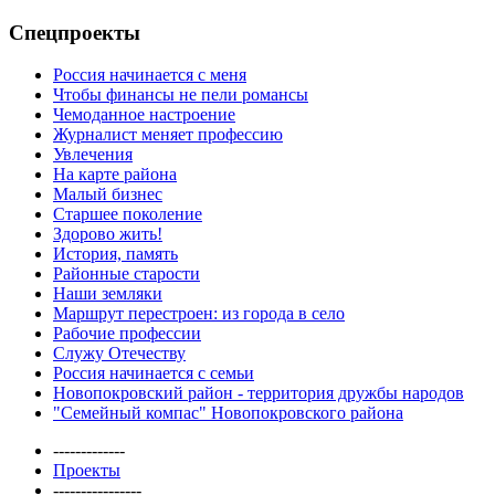
Спецпроекты
Россия начинается с меня
Чтобы финансы не пели романсы
Чемоданное настроение
Журналист меняет профессию
Увлечения
На карте района
Малый бизнес
Старшее поколение
Здорово жить!
История, память
Районные старости
Наши земляки
Маршрут перестроен: из города в село
Рабочие профессии
Служу Отечеству
Россия начинается с семьи
Новопокровский район - территория дружбы народов
"Семейный компас" Новопокровского района
-------------
Проекты
----------------