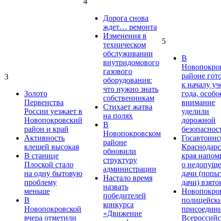
4
Дорога снова
ждет… ремонта
Изменения в
5
техническом
обслуживании
В
внутридомового
Новопокро
газового
районе гот
3
оборудования:
к началу у
что нужно знать
Золото
года, особо
собственникам
Первенства
внимание
Стихает жатва
России уезжает в
уделили
на полях
Новопокровский
дорожной
В
район и край
безопаснос
Новопокровском
Активность
Госавтоинс
районе
клещей высокая
Краснодарс
обновили
В станице
края напом
структуру
Плоской стало
о недопущ
администрации
на одну бытовую
дачи (попы
Настало время
проблему
дачи) взято
назвать
меньше
Новопокро
победителей
В
полицейск
конкурса
Новопокровской
присоедини
«Движение
вчера отметили
Всероссийс