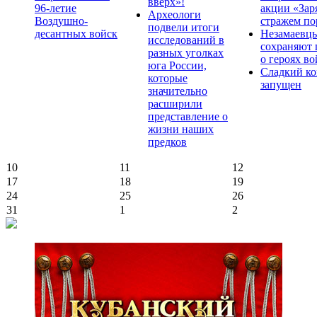
вверх»!
96-летие
акции «Зар
Археологи
Воздушно-
стражем по
подвели итоги
десантных войск
Незамаевц
исследований в
сохраняют 
разных уголках
о героях в
юга России,
Сладкий ко
которые
запущен
значительно
расширили
представление о
жизни наших
предков
10
11
12
17
18
19
24
25
26
31
1
2