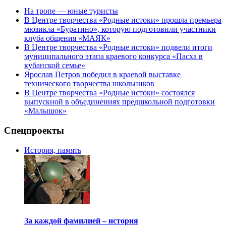
На тропе — юные туристы
В Центре творчества «Родные истоки» прошла премьера
мюзикла «Буратино», которую подготовили участники
клуба общения «МАЯК»
В Центре творчества «Родные истоки» подвели итоги
муниципального этапа краевого конкурса «Пасха в
кубанской семье»
Ярослав Петров победил в краевой выставке
технического творчества школьников
В Центре творчества «Родные истоки» состоялся
выпускной в объединениях предшкольной подготовки
«Малышок»
Спецпроекты
История, память
За каждой фамилией – история