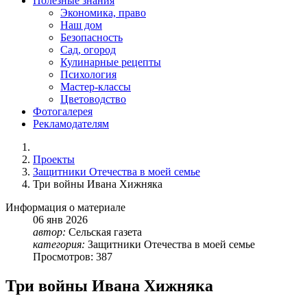
Полезные знания
Экономика, право
Наш дом
Безопасность
Сад, огород
Кулинарные рецепты
Психология
Мастер-классы
Цветоводство
Фотогалерея
Рекламодателям
Проекты
Защитники Отечества в моей семье
Три войны Ивана Хижняка
Информация о материале
06
янв
2026
автор:
Сельская газета
категория:
Защитники Отечества в моей семье
Просмотров: 387
Три войны Ивана Хижняка