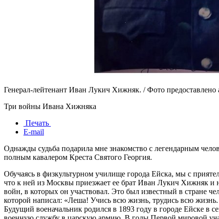
Генерал-лейтенант Иван Лукич Хижняк. / Фото предоставлено
Три войны Ивана Хижняка
Печать
E-mail
Однажды судьба подарила мне знакомство с легендарным чело
полным кавалером Креста Святого Георгия.
Обучаясь в физкультурном училище города Ейска, мы с прият
что к ней из Москвы приезжает ее брат Иван Лукич Хижняк и н
войн, в которых он участвовал. Это был известный в стране че
которой написал: «Леша! Учись всю жизнь, трудись всю жизнь.
Будущий военачальник родился в 1893 году в городе Ейске в се
военную службу в царскую армию. В годы Первой мировой учас