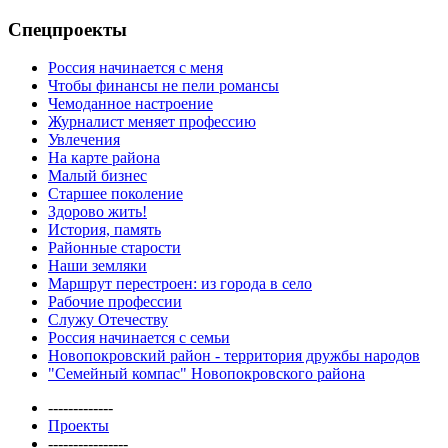
Спецпроекты
Россия начинается с меня
Чтобы финансы не пели романсы
Чемоданное настроение
Журналист меняет профессию
Увлечения
На карте района
Малый бизнес
Старшее поколение
Здорово жить!
История, память
Районные старости
Наши земляки
Маршрут перестроен: из города в село
Рабочие профессии
Служу Отечеству
Россия начинается с семьи
Новопокровский район - территория дружбы народов
"Семейный компас" Новопокровского района
-------------
Проекты
----------------