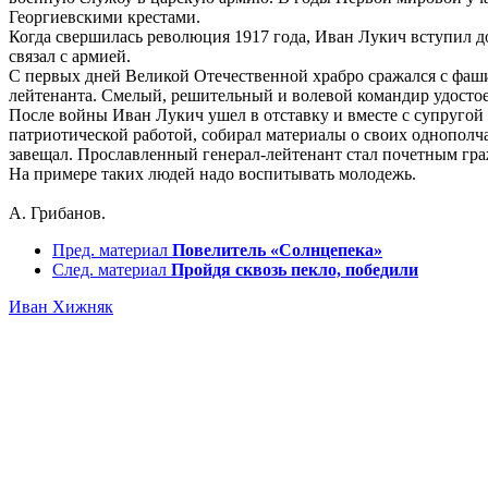
Георгиевскими крестами.
Когда свершилась революция 1917 года, Иван Лукич вступил
связал с армией.
С первых дней Великой Отечественной храбро сражался с фаши
лейтенанта. Смелый, решительный и волевой командир удостоен
После войны Иван Лукич ушел в отставку и вместе с супругой 
патриотической работой, собирал материалы о своих однополча
завещал. Прославленный генерал-лейтенант стал почетным гра
На примере таких людей надо воспитывать молодежь.
А. Грибанов.
Пред. материал
Повелитель «Солнцепека»
След. материал
Пройдя сквозь пекло, победили
Иван Хижняк