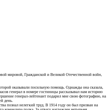
рвой мировой, Гражданской и Великой Отечественной войн,
которой оказывали посильную помощь. Однажды она сказала,
 часов генерал в номере гостиницы рассказывал нам историю
авершение генерал-лейтенант подарил мне свою фотографию, на
ей день.
тва познал нелегкий труд. В 1914 году он был призван на
го командира полка. За отвагу награжден четырьмя