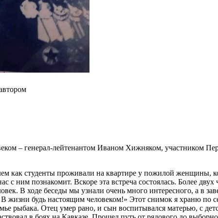
 автором
веком – генерал-лейтенантом Иваном Хижняком, участником Пе
елем как студенты проживали на квартире у пожилой женщины, 
ас с ним познакомит. Вскоре эта встреча состоялась. Более двух
ловек. В ходе беседы мы узнали очень много интересного, а в з
 В жизни будь настоящим человеком!» Этот снимок я храню по с
мье рыбака. Отец умер рано, и сын воспитывался матерью, с детс
твовал в боях на Кавказе. Прошел путь от рядового до выборно