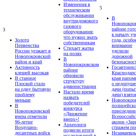
Изменения в
5
техническом
обслуживании
В
внутридомового
Новопокро
газового
районе гот
3
оборудования:
к началу у
что нужно знать
Золото
года, особо
собственникам
Первенства
внимание
Стихает жатва
России уезжает в
уделили
на полях
Новопокровский
дорожной
В
район и край
безопаснос
Новопокровском
Активность
Госавтоинс
районе
клещей высокая
Краснодарс
обновили
В станице
края напом
структуру
Плоской стало
о недопущ
администрации
на одну бытовую
дачи (попы
Настало время
проблему
дачи) взято
назвать
меньше
Новопокро
победителей
В
полицейск
конкурса
Новопокровской
присоедини
«Движение
вчера отметили
Всероссийс
вверх»!
96-летие
акции «Зар
Археологи
Воздушно-
стражем по
подвели итоги
десантных войск
Незамаевц
исследований в