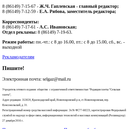
8 (86149) 7-15-67 -
Ж.Ч. Гаплевская - главный редактор;
8 (86149) 7-12-59 -
Е.А. Рябова
, заместитель редактора;
Корреспонденты:
8 (86149) 7-17-61 -
А.С. Ивановская;
Отдел рекламы:
8 (86149) 7-19-63.
Режим работы:
пн.-чт.: с 8 до 16.00, пт.: с 8 до 15.00, сб., вс. -
выходной
Рекламодателям
Пишите!
Электронная почта: selgaz@mail.ru
Учредитель сетевого издания: общество с ограниченной ответственностью “Редакция газеты “Сельская
газета”;
Адрес редакции: 353020, Краснодарский край, Новопокровский р-н, ст. Новопокровская, пер.
Комсомольский, д. 31.
Регистрационный номер средства массовой информации: Эл № ФС77-68223, зарегистрирован Федеральной
службой по надзору в сфере связи, информационных технологий и массовых коммуникаций (Роскмнадзор)
27 декабря 2016 г..