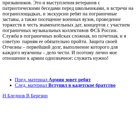
призывников. Это и выступления ветеранов с
патриотическими беседами перед школьниками, и встречи на
погранплощадках, и экскурсии ребят на пограничные
заставы, а также посещение военных вузов, проведение
торжеств в честь знаменательных дат, концертов с участием
пограничных музыкальных коллективов ФСБ России.
Служба в пограничных войсках сложная, но почетная, и я
советую парням ее обязательно пройти. Защита своей
Отчизны – первейший долг, выполнение которого для
каждого мужчины – дело чести. И поэтому лично мое
отношение к армии однозначное: служить нужно!
Пред. материал
Армия зовет ребят
След. материал
Вступил в кадетское братство
Н Бледнов
В Березин