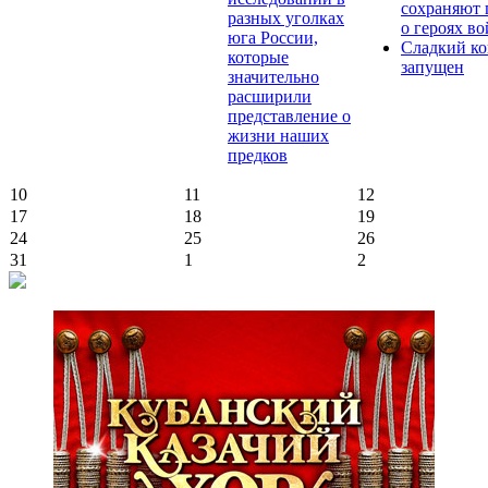
сохраняют 
разных уголках
о героях в
юга России,
Сладкий ко
которые
запущен
значительно
расширили
представление о
жизни наших
предков
10
11
12
17
18
19
24
25
26
31
1
2