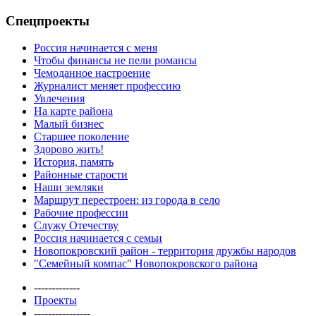
Спецпроекты
Россия начинается с меня
Чтобы финансы не пели романсы
Чемоданное настроение
Журналист меняет профессию
Увлечения
На карте района
Малый бизнес
Старшее поколение
Здорово жить!
История, память
Районные старости
Наши земляки
Маршрут перестроен: из города в село
Рабочие профессии
Служу Отечеству
Россия начинается с семьи
Новопокровский район - территория дружбы народов
"Семейный компас" Новопокровского района
-------------
Проекты
----------------