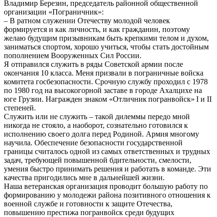
Владимир Березин, председатель районной общественной
организации «Пограничник»:
– В ратном служении Отечеству молодой человек
формируется и как личность, и как гражданин, поэтому
желаю будущим призывникам быть крепкими телом и духом,
заниматься спортом, хорошо учиться, чтобы стать достойным
пополнением Вооруженных Сил России.
Я отправился служить в ряды Советской армии после
окончания 10 класса. Меня призвали в пограничные войска
комитета госбезопасности. Срочную службу проходил с 1978
по 1980 год на высокогорной заставе в городе Ахалцихе на
юге Грузии. Награжден знаком «Отличник погранвойск» I и II
степеней.
Служить или не служить – такой дилеммы передо мной
никогда не стояло, а наоборот, сознательно готовился к
исполнению своего долга перед Родиной. Армия многому
научила. Обеспечение безопасности государственной
границы считалось одной из самых ответственных и трудных
задач, требующей повышенной бдительности, смелости,
умения быстро принимать решения и работать в команде. Эти
качества пригодились мне в дальнейшей жизни.
Наша ветеранская организация проводит большую работу по
формированию у молодежи района позитивного отношения к
военной службе и готовности к защите Отечества,
повышению престижа погранвойск среди будущих