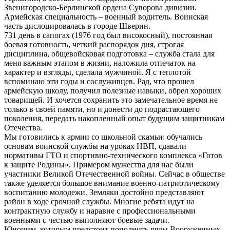
Звенигородско-Берлинской ордена Суворова дивизии.
Армейская специальность – военный водитель. Воинская
часть дислоцировалась в городе Шверин.
731 день в сапогах (1976 год был високосный), постоянная
боевая готовность, четкий распорядок дня, строгая
дисциплина, общевойсковая подготовка – служба стала для
меня важным этапом в жизни, наложила отпечаток на
характер и взгляды, сделала мужчиной. Я с теплотой
вспоминаю эти годы и сослуживцев. Рад, что прошел
армейскую школу, получил полезные навыки, обрел хороших
товарищей. И хочется сохранить это замечательное время не
только в своей памяти, но и донести до подрастающего
поколения, передать накопленный опыт будущим защитникам
Отечества.
Мы готовились к армии со школьной скамьи: обучались
основам воинской службы на уроках НВП, сдавали
нормативы ГТО и спортивно-технического комплекса «Готов
к защите Родины». Примером мужества для нас были
участники Великой Отечественной войны. Сейчас в обществе
также уделяется большое внимание военно-патриотическому
воспитанию молодежи. Земляки достойно представляют
район в ходе срочной службы. Многие ребята идут на
контрактную службу и наравне с профессиональными
военными с честью выполняют боевые задачи.
Юношам, которым предстоит пополнить ряды Вооруженных