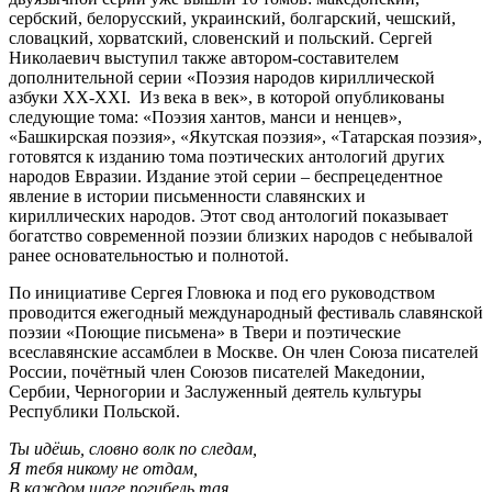
сербский, белорусский, украинский, болгарский, чешский,
словацкий, хорватский, словенский и польский. Сергей
Николаевич выступил также автором-составителем
дополнительной серии «Поэзия народов кириллической
азбуки ХХ-ХХI. Из века в век», в которой опубликованы
следующие тома: «Поэзия хантов, манси и ненцев»,
«Башкирская поэзия», «Якутская поэзия», «Татарская поэзия»,
готовятся к изданию тома поэтических антологий других
народов Евразии. Издание этой серии – беспрецедентное
явление в истории письменности славянских и
кириллических народов. Этот свод антологий показывает
богатство современной поэзии близких народов с небывалой
ранее основательностью и полнотой.
По инициативе Сергея Гловюка и под его руководством
проводится ежегодный международный фестиваль славянской
поэзии «Поющие письмена» в Твери и поэтические
всеславянские ассамблеи в Москве. Он член Союза писателей
России, почётный член Союзов писателей Македонии,
Сербии, Черногории и Заслуженный деятель культуры
Республики Польской.
Ты идёшь, словно волк по следам,
Я тебя никому не отдам,
В каждом шаге погибель тая,