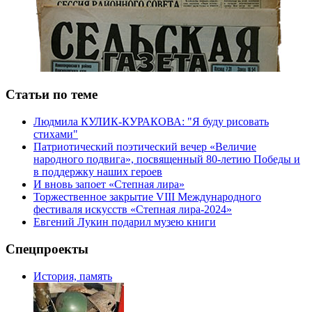
Статьи по теме
Людмила КУЛИК-КУРАКОВА: "Я буду рисовать
стихами"
Патриотический поэтический вечер «Величие
народного подвига», посвященный 80-летию Победы и
в поддержку наших героев
И вновь запоет «Степная лира»
Торжественное закрытие VIII Международного
фестиваля искусств «Степная лира-2024»
Евгений Лукин подарил музею книги
Спецпроекты
История, память