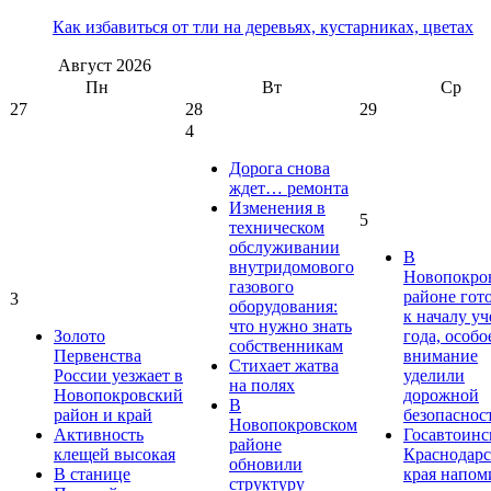
Как избавиться от тли на деревьях, кустарниках, цветах
Август
2026
Пн
Вт
Ср
27
28
29
4
Дорога снова
ждет… ремонта
Изменения в
5
техническом
обслуживании
В
внутридомового
Новопокро
газового
районе гот
3
оборудования:
к началу у
что нужно знать
Золото
года, особо
собственникам
Первенства
внимание
Стихает жатва
России уезжает в
уделили
на полях
Новопокровский
дорожной
В
район и край
безопаснос
Новопокровском
Активность
Госавтоинс
районе
клещей высокая
Краснодарс
обновили
В станице
края напом
структуру