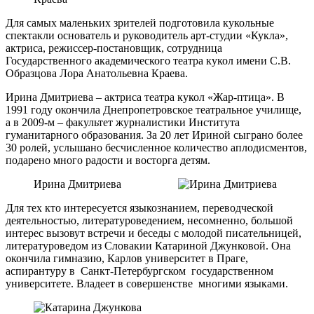
Для самых маленьких зрителей подготовила кукольные
спектакли основатель и руководитель арт-студии «Кукла»,
актриса, режиссер-постановщик, сотрудница
Государственного академического театра кукол имени С.В.
Образцова Лора Анатольевна Краева.
Ирина Дмитриева – актриса театра кукол «Жар-птица». В
1991 году окончила Днепропетровское театральное училище,
а в 2009-м – факультет журналистики Института
гуманитарного образования. За 20 лет Ириной сыграно более
30 ролей, услышано бесчисленное количество аплодисментов,
подарено много радости и восторга детям.
Ирина Дмитриева
Для тех кто интересуется языкознанием, переводческой
деятельностью, литературоведением, несомненно, большой
интерес вызовут встречи и беседы с молодой писательницей,
литературоведом из Словакии Катариной Джунковой. Она
окончила гимназию, Карлов университет в Праге,
аспирантуру в Санкт-Петербургском государственном
университете. Владеет в совершенстве многими языками.