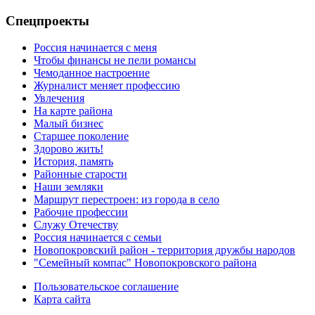
Спецпроекты
Россия начинается с меня
Чтобы финансы не пели романсы
Чемоданное настроение
Журналист меняет профессию
Увлечения
На карте района
Малый бизнес
Старшее поколение
Здорово жить!
История, память
Районные старости
Наши земляки
Маршрут перестроен: из города в село
Рабочие профессии
Служу Отечеству
Россия начинается с семьи
Новопокровский район - территория дружбы народов
"Семейный компас" Новопокровского района
Пользовательское соглашение
Карта сайта