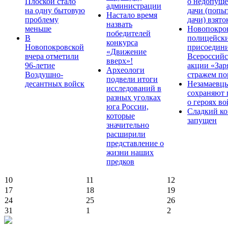
Плоской стало
о недопущ
администрации
на одну бытовую
дачи (попы
Настало время
проблему
дачи) взято
назвать
меньше
Новопокро
победителей
В
полицейск
конкурса
Новопокровской
присоедини
«Движение
вчера отметили
Всероссийс
вверх»!
96-летие
акции «Зар
Археологи
Воздушно-
стражем по
подвели итоги
десантных войск
Незамаевц
исследований в
сохраняют 
разных уголках
о героях в
юга России,
Сладкий ко
которые
запущен
значительно
расширили
представление о
жизни наших
предков
10
11
12
17
18
19
24
25
26
31
1
2