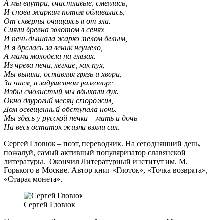
А мы внутри, счастливые, смеялись,
И снова жарким потом обливались,
От скверны очищаясь и от зла.
Сияли бревна золотом в сенях
И печь дышала жарко телом белым,
И я бралась за веник неумело,
А мама молодела на глазах.
Из чрева печи, легкие, как пух,
Мы вышли, оставляя грязь и хвори,
За чаем, в задушевном разговоре
Избы смолистый мы вдыхали дух.
Окно двурогий месяц сторожил,
Дом освещенный обступала ночь.
Мы здесь у русской печки – мать и дочь,
На весь остаток жизни взяли сил.
Сергей Гловюк – поэт, переводчик. На сегодняшний день,
пожалуй, самый активный популяризатор славянской
литературы. Окончил Литературный институт им. М.
Горького в Москве. Автор книг «Глоток», «Точка возврата»,
«Старая монета».
Сергей Гловюк