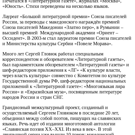
Печатался в «Литературной газете», журналах «Москва»,
«Юность». Стихи переведены на несколько языков.
Лауреат «Большой литературной премии» Союза писателей
России, за переводы с македонского награждён премией
Союза писателей Македонии «Златно перо», в Румынии –
высшей премией Международной академии «Ориент –
Оссидент». В 2003-м стал лауреатом премии Союза писателей
и Министерства культуры Сербии «Повеле Морава».
Много лет Сергей Гловюк работал специальным
корреспондентом и обозревателем «Литературной газеты»,
был парламентским обозревателем «Литературной газеты» и
шеф-редактором приложения к «ЛГ» «К культуре власти,
через власть культуры» совместно с Комитетом по культуре
Государственной думы РФ, шеф-редактором национальных
приложений к «Литературной газете»: «Многоязыкая лира
России» и «Евразийская муза», посвященным литературе
народов России и стран СНГ.
Грандиозный межкультурный проект, созданный и
осуществляемый Сергеем Гловюком в последние 20 лет,
объединил между собой поэтов, пишущих на славянских
языках. Речь идет об издании многотомной антологии
«Славянская поэзия XX–XXI. Из века в век». В этой
двуязычной серии уже вышли 10 томов: македонский,