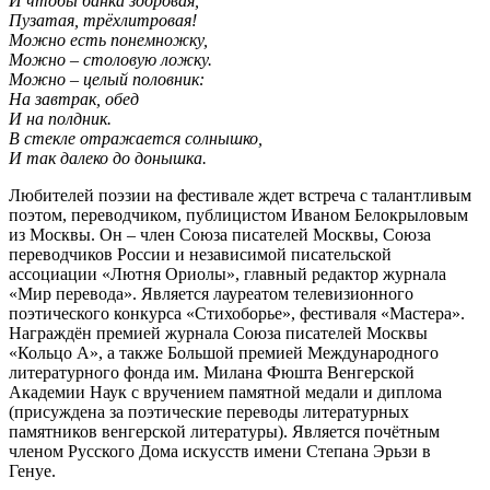
И чтобы банка здоровая,
Пузатая, трёхлитровая!
Можно есть понемножку,
Можно – столовую ложку.
Можно – целый половник:
На завтрак, обед
И на полдник.
В стекле отражается солнышко,
И так далеко до донышка.
Любителей поэзии на фестивале ждет встреча с талантливым
поэтом, переводчиком, публицистом Иваном Белокрыловым
из Москвы. Он – член Союза писателей Москвы, Союза
переводчиков России и независимой писательской
ассоциации «Лютня Ориолы», главный редактор журнала
«Мир перевода». Является лауреатом телевизионного
поэтического конкурса «Стихоборье», фестиваля «Мастера».
Награждён премией журнала Союза писателей Москвы
«Кольцо А», а также Большой премией Международного
литературного фонда им. Милана Фюшта Венгерской
Академии Наук с вручением памятной медали и диплома
(присуждена за поэтические переводы литературных
памятников венгерской литературы). Является почётным
членом Русского Дома искусств имени Степана Эрьзи в
Генуе.