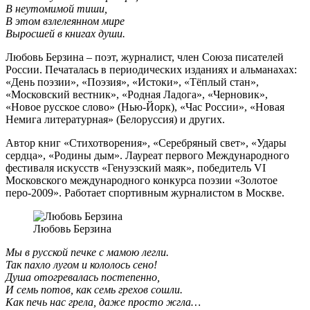
В неутомимой тиши,
В этом взлелеянном мире
Выросшей в книгах души.
Любовь Берзина – поэт, журналист, член Cоюза писателей
России. Печаталась в периодических изданиях и альманахах:
«День поэзии», «Поэзия», «Истоки», «Тёплый стан»,
«Московский вестник», «Родная Ладога», «Черновик»,
«Новое русское слово» (Нью-Йорк), «Час России», «Новая
Немига литературная» (Белоруссия) и других.
Автор книг «Стихотворения», «Серебряный свет», «Удары
сердца», «Родины дым». Лауреат первого Международного
фестиваля искусств «Генуэзский маяк», победитель VI
Московского международного конкурса поэзии «Золотое
перо-2009». Работает спортивным журналистом в Москве.
Любовь Берзина
Мы в русской печке с мамою легли.
Так пахло лугом и кололось сено!
Душа отогревалась постепенно,
И семь потов, как семь грехов сошли.
Как печь нас грела, даже просто жгла…