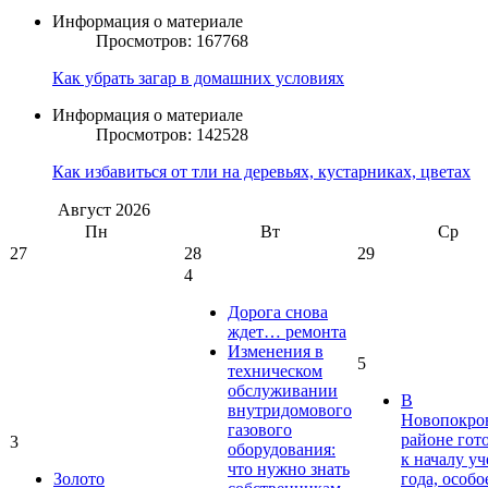
Информация о материале
Просмотров: 167768
Как убрать загар в домашних условиях
Информация о материале
Просмотров: 142528
Как избавиться от тли на деревьях, кустарниках, цветах
Август
2026
Пн
Вт
Ср
27
28
29
4
Дорога снова
ждет… ремонта
Изменения в
5
техническом
обслуживании
В
внутридомового
Новопокро
газового
районе гот
3
оборудования:
к началу у
что нужно знать
Золото
года, особо