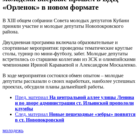
«Орленок» в новом формате
В XIII общем собрании Совета молодых депутатов Кубани
приняли участие и молодые депутаты Новопокровского
района.
Двухдневная программа включала образовательные и
спортивные мероприятия: проведены тематические круглые
столы, турнир по мини-футболу, забег. Молодые депутаты
встретились со старшими коллегами из ЗСК и олимпийскими
чемпионами Ириной Караваевой и Александром Москаленко.
В ходе мероприятия состоялся обмен опытом – молодые
депутаты рассказали о своих наработках, наиболее успешных
проектах, обсудили планы дальнейшей работы.
Пред. материал
На центральной аллее улицы Ленина
и во дворе администрации ст. Ильинской пропололи
клумбы
След. материал
Новые пешеходные «зебры» появятся
в ст. Новопокровской
молодежь