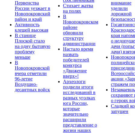
собственникам
Первенства
внимание
Стихает жатва
России уезжает в
уделили
на полях
Новопокровский
дорожной
В
район и край
безопаснос
Новопокровском
Активность
Госавтоинс
районе
клещей высокая
Краснодарс
обновили
В станице
края напом
структуру
Плоской стало
о недопущ
администрации
на одну бытовую
дачи (попы
Настало время
проблему
дачи) взято
назвать
меньше
Новопокро
победителей
В
полицейск
конкурса
Новопокровской
присоедини
«Движение
вчера отметили
Всероссийс
вверх»!
96-летие
акции «Зар
Археологи
Воздушно-
стражем по
подвели итоги
десантных войск
Незамаевц
исследований в
сохраняют 
разных уголках
о героях в
юга России,
Сладкий ко
которые
запущен
значительно
расширили
представление о
жизни наших