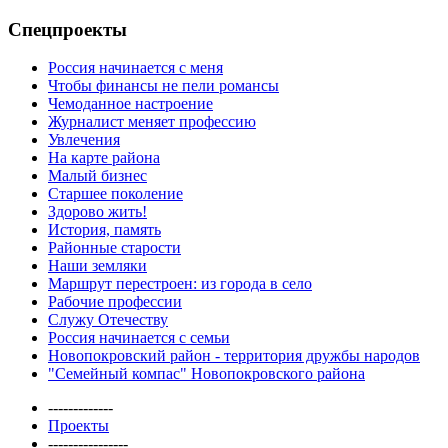
Спецпроекты
Россия начинается с меня
Чтобы финансы не пели романсы
Чемоданное настроение
Журналист меняет профессию
Увлечения
На карте района
Малый бизнес
Старшее поколение
Здорово жить!
История, память
Районные старости
Наши земляки
Маршрут перестроен: из города в село
Рабочие профессии
Служу Отечеству
Россия начинается с семьи
Новопокровский район - территория дружбы народов
"Семейный компас" Новопокровского района
-------------
Проекты
----------------