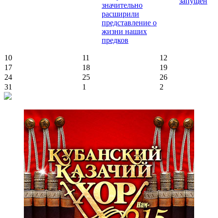
запущен
значительно
расширили
представление о
жизни наших
предков
10
11
12
17
18
19
24
25
26
31
1
2