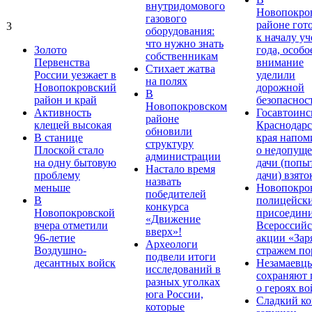
внутридомового
Новопокро
газового
районе гот
3
оборудования:
к началу у
что нужно знать
Золото
года, особо
собственникам
Первенства
внимание
Стихает жатва
России уезжает в
уделили
на полях
Новопокровский
дорожной
В
район и край
безопаснос
Новопокровском
Активность
Госавтоинс
районе
клещей высокая
Краснодарс
обновили
В станице
края напом
структуру
Плоской стало
о недопущ
администрации
на одну бытовую
дачи (попы
Настало время
проблему
дачи) взято
назвать
меньше
Новопокро
победителей
В
полицейск
конкурса
Новопокровской
присоедини
«Движение
вчера отметили
Всероссийс
вверх»!
96-летие
акции «Зар
Археологи
Воздушно-
стражем по
подвели итоги
десантных войск
Незамаевц
исследований в
сохраняют 
разных уголках
о героях в
юга России,
Сладкий ко
которые