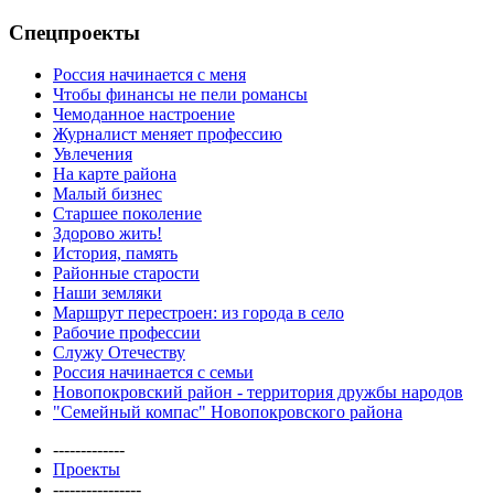
Спецпроекты
Россия начинается с меня
Чтобы финансы не пели романсы
Чемоданное настроение
Журналист меняет профессию
Увлечения
На карте района
Малый бизнес
Старшее поколение
Здорово жить!
История, память
Районные старости
Наши земляки
Маршрут перестроен: из города в село
Рабочие профессии
Служу Отечеству
Россия начинается с семьи
Новопокровский район - территория дружбы народов
"Семейный компас" Новопокровского района
-------------
Проекты
----------------