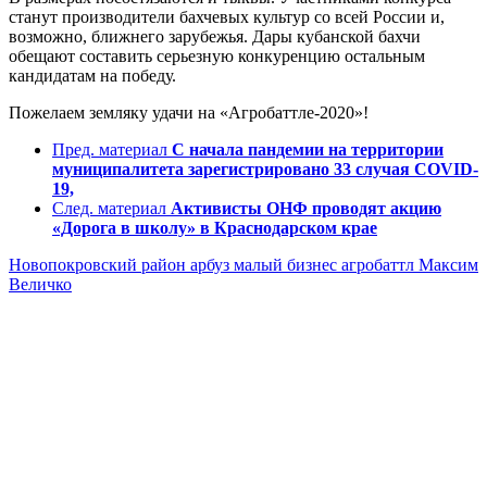
станут производители бахчевых культур со всей России и,
возможно, ближнего зарубежья. Дары кубанской бахчи
обещают составить серьезную конкуренцию остальным
кандидатам на победу.
Пожелаем земляку удачи на «Агробаттле-2020»!
Пред. материал
С начала пандемии на территории
муниципалитета зарегистрировано 33 случая COVID-
19,
След. материал
Активисты ОНФ проводят акцию
«Дорога в школу» в Краснодарском крае
Новопокровский район
арбуз
малый бизнес
агробаттл
Максим
Величко