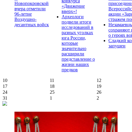
конкурса
Новопокровской
присоедини
«Движение
вчера отметили
Всероссийс
вверх»!
96-летие
акции «Зар
Археологи
Воздушно-
стражем по
подвели итоги
десантных войск
Незамаевц
исследований в
сохраняют 
разных уголках
о героях в
юга России,
Сладкий ко
которые
запущен
значительно
расширили
представление о
жизни наших
предков
10
11
12
17
18
19
24
25
26
31
1
2