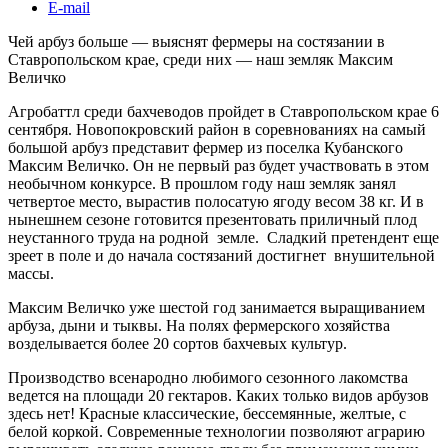
E-mail
Чей арбуз больше — выяснят фермеры на состязании в
Ставропольском крае, среди них — наш земляк Максим
Величко
Агробаттл среди бахчеводов пройдет в Ставропольском крае 6
сентября. Новопокровский район в соревнованиях на самый
большой арбуз представит фермер из поселка Кубанского
Максим Величко. Он не первый раз будет участвовать в этом
необычном конкурсе. В прошлом году наш земляк занял
четвертое место, вырастив полосатую ягоду весом 38 кг. И в
нынешнем сезоне готовится презентовать приличный плод
неустанного труда на родной земле. Сладкий претендент еще
зреет в поле и до начала состязаний достигнет внушительной
массы.
Максим Величко уже шестой год занимается выращиванием
арбуза, дыни и тыквы. На полях фермерского хозяйства
возделывается более 20 сортов бахчевых культур.
Производство всенародно любимого сезонного лакомства
ведется на площади 20 гектаров. Каких только видов арбузов
здесь нет! Красные классические, бессемянные, желтые, с
белой коркой. Современные технологии позволяют аграрию