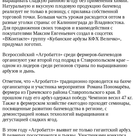
выращивать сладкую раннюю ягоду без применения химии.
Натуральную и вкусную плодовую продукцию бахчевод
реализует не только в розницу, с прилавка собственной
торговой точки. Большая часть урожая расходится оптом в
разные уголки страны: от Калининграда до Владивостока.
Для продвижения своих товаров и взаимодействия с
покупателями Максим Евгеньевич создал в соцсетях
«ВКонтакте» группу «Кубанские арбузы КФХ Величко»,
придумал логотип.
Всероссийский «Агробаттл» среди фермеров-бахчеводов
организуют уже второй год подряд в Ставропольском крае –
одном из лидеров среди регионов страны по выращиванию
арбузов и дынь.
Отметим, что «Агробаттл» традиционно проводится на бахче
организатора и участника мероприятия Романа Пономарёва,
фермера из Грачевского района Ставропольского края. В
прошлом году его арбуз одержал победу. Чемпион весил 47 кг.
Также в фермерском хозяйстве ежегодно проходят семинары,
посвященные развитию бахчеводства в регионе, с
демонстрацией новых технологий выращивания и
дегустацией сладких ягод.
В этом году «Агробаттл» выявит не только гигантский арбуз.
В размерах посостязаются и тыквы. Участниками конкурса