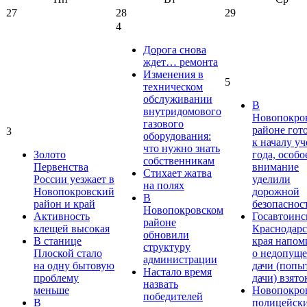
27
28
29
4
Дорога снова
ждет… ремонта
Изменения в
5
техническом
обслуживании
В
внутридомового
Новопокро
газового
районе гот
3
оборудования:
к началу у
что нужно знать
Золото
года, особо
собственникам
Первенства
внимание
Стихает жатва
России уезжает в
уделили
на полях
Новопокровский
дорожной
В
район и край
безопаснос
Новопокровском
Активность
Госавтоинс
районе
клещей высокая
Краснодарс
обновили
В станице
края напом
структуру
Плоской стало
о недопущ
администрации
на одну бытовую
дачи (попы
Настало время
проблему
дачи) взято
назвать
меньше
Новопокро
победителей
В
полицейск