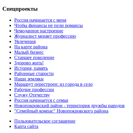
Спецпроекты
Россия начинается с меня
Чтобы финансы не пели романсы
Чемоданное настроение
Журналист меняет профессию
Увлечения
На карте района
Малый бизнес
Старшее поколение
Здорово жить!
История, память
Районные старости
Наши земляки
Маршрут перестроен: из города в село
Рабочие профессии
Служу Отечеству
Россия начинается с семьи
Новопокровский район - территория дружбы народов
"Семейный компас" Новопокровского района
Пользовательское соглашение
Карта сайта