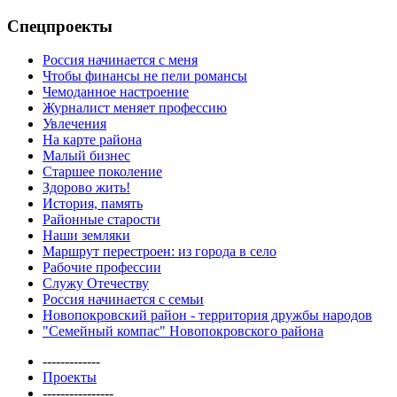
Спецпроекты
Россия начинается с меня
Чтобы финансы не пели романсы
Чемоданное настроение
Журналист меняет профессию
Увлечения
На карте района
Малый бизнес
Старшее поколение
Здорово жить!
История, память
Районные старости
Наши земляки
Маршрут перестроен: из города в село
Рабочие профессии
Служу Отечеству
Россия начинается с семьи
Новопокровский район - территория дружбы народов
"Семейный компас" Новопокровского района
-------------
Проекты
----------------