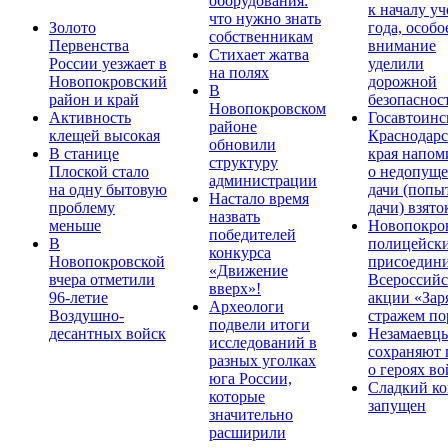
оборудования:
к началу у
что нужно знать
Золото
года, особо
собственникам
Первенства
внимание
Стихает жатва
России уезжает в
уделили
на полях
Новопокровский
дорожной
В
район и край
безопаснос
Новопокровском
Активность
Госавтоинс
районе
клещей высокая
Краснодарс
обновили
В станице
края напом
структуру
Плоской стало
о недопущ
администрации
на одну бытовую
дачи (попы
Настало время
проблему
дачи) взято
назвать
меньше
Новопокро
победителей
В
полицейск
конкурса
Новопокровской
присоедини
«Движение
вчера отметили
Всероссийс
вверх»!
96-летие
акции «Зар
Археологи
Воздушно-
стражем по
подвели итоги
десантных войск
Незамаевц
исследований в
сохраняют 
разных уголках
о героях в
юга России,
Сладкий ко
которые
запущен
значительно
расширили