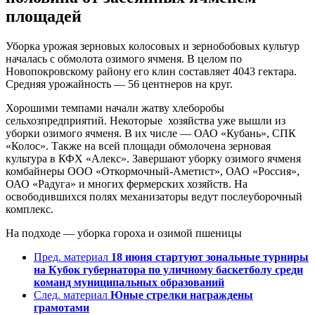
площадей
Уборка урожая зерновых колосовых и зернобобовых культур
началась с обмолота озимого ячменя. В целом по
Новопокровскому району его клин составляет 4043 гектара.
Средняя урожайность — 56 центнеров на круг.
Хорошими темпами начали жатву хлеборобы
сельхозпредприятий. Некоторые хозяйства уже вышли из
уборки озимого ячменя. В их числе — ОАО «Кубань», СПК
«Колос». Также на всей площади обмолочена зерновая
культура в КФХ «Алекс». Завершают уборку озимого ячменя
комбайнеры ООО «Откормочный-Аметист», ОАО «Россия»,
ОАО «Радуга» и многих фермерских хозяйств. На
освободившихся полях механизаторы ведут послеуборочный
комплекс.
На подходе — уборка гороха и озимой пшеницы
Пред. материал
18 июня стартуют зональные турниры
на Кубок губернатора по уличному баскетболу среди
команд муниципальных образований
След. материал
Юные стрелки награждены
грамотами