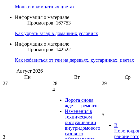
Мошки в комнатных цветах
Информация о материале
Просмотров: 167753
Как убрать загар в домашних условиях
Информация о материале
Просмотров: 142522
Как избавиться от тли на деревьях, кустарниках, цветах
Август
2026
Пн
Вт
Ср
27
28
29
4
Дорога снова
ждет… ремонта
Изменения в
5
техническом
обслуживании
В
внутридомового
Новопокро
газового
районе гот
3