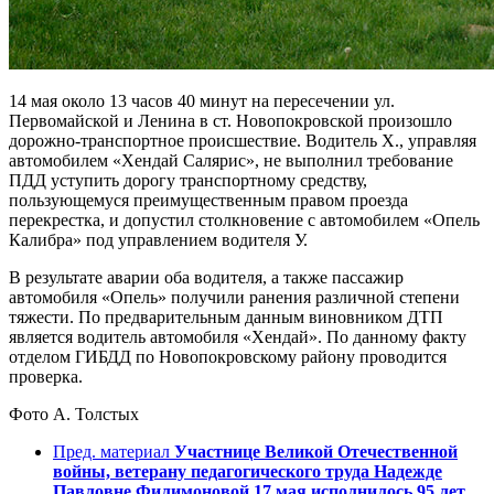
14 мая около 13 часов 40 минут на пересечении ул.
Первомайской и Ленина в ст. Новопокровской произошло
дорожно-транспортное происшествие. Водитель Х., управляя
автомобилем «Хендай Салярис», не выполнил требование
ПДД уступить дорогу транспортному средству,
пользующемуся преимущественным правом проезда
перекрестка, и допустил столкновение с автомобилем «Опель
Калибра» под управлением водителя У.
В результате аварии оба водителя, а также пассажир
автомобиля «Опель» получили ранения различной степени
тяжести. По предварительным данным виновником ДТП
является водитель автомобиля «Хендай». По данному факту
отделом ГИБДД по Новопокровскому району проводится
проверка.
Фото А. Толстых
Пред. материал
Участнице Великой Отечественной
войны, ветерану педагогического труда Надежде
Павловне Филимоновой 17 мая исполнилось 95 лет