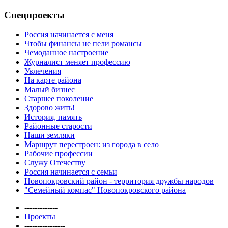
Спецпроекты
Россия начинается с меня
Чтобы финансы не пели романсы
Чемоданное настроение
Журналист меняет профессию
Увлечения
На карте района
Малый бизнес
Старшее поколение
Здорово жить!
История, память
Районные старости
Наши земляки
Маршрут перестроен: из города в село
Рабочие профессии
Служу Отечеству
Россия начинается с семьи
Новопокровский район - территория дружбы народов
"Семейный компас" Новопокровского района
-------------
Проекты
----------------