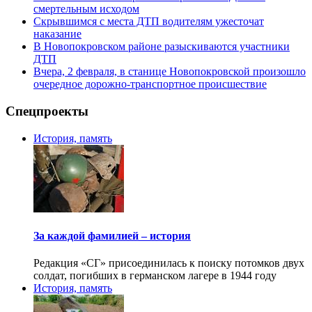
смертельным исходом
Скрывшимся с места ДТП водителям ужесточат
наказание
В Новопокровском районе разыскиваются участники
ДТП
Вчера, 2 февраля, в станице Новопокровской произошло
очередное дорожно-транспортное происшествие
Спецпроекты
История, память
За каждой фамилией – история
Редакция «СГ» присоединилась к поиску потомков двух
солдат, погибших в германском лагере в 1944 году
История, память