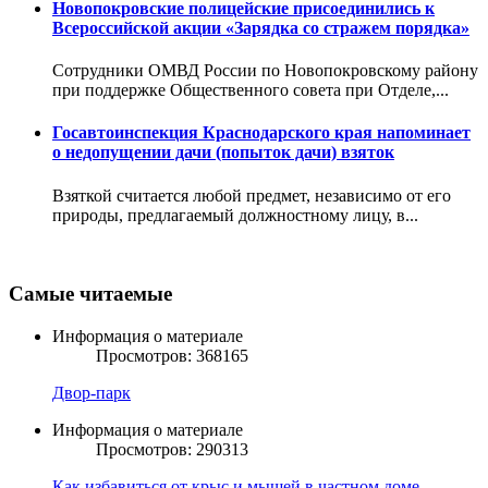
Новопокровские полицейские присоединились к
Всероссийской акции «Зарядка со стражем порядка»
Сотрудники ОМВД России по Новопокровскому району
при поддержке Общественного совета при Отделе,...
Госавтоинспекция Краснодарского края напоминает
о недопущении дачи (попыток дачи) взяток
Взяткой считается любой предмет, независимо от его
природы, предлагаемый должностному лицу, в...
Самые читаемые
Информация о материале
Просмотров: 368165
Двор-парк
Информация о материале
Просмотров: 290313
Как избавиться от крыс и мышей в частном доме