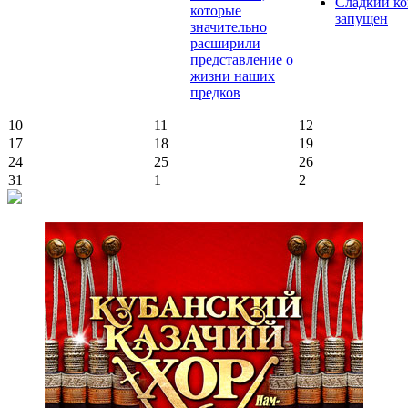
Сладкий ко
которые
запущен
значительно
расширили
представление о
жизни наших
предков
10
11
12
17
18
19
24
25
26
31
1
2