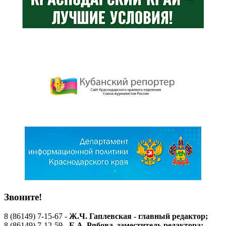
Звоните!
8 (86149) 7-15-67 -
Ж.Ч. Гаплевская - главный редактор;
8 (86149) 7-12-59 -
Е.А. Рябова
, заместитель редактора;