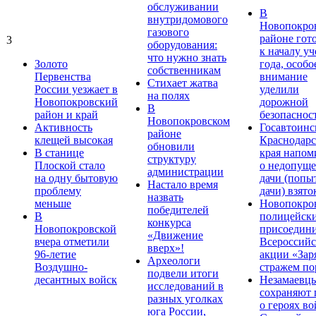
обслуживании
В
внутридомового
Новопокро
газового
районе гот
3
оборудования:
к началу у
что нужно знать
Золото
года, особо
собственникам
Первенства
внимание
Стихает жатва
России уезжает в
уделили
на полях
Новопокровский
дорожной
В
район и край
безопаснос
Новопокровском
Активность
Госавтоинс
районе
клещей высокая
Краснодарс
обновили
В станице
края напом
структуру
Плоской стало
о недопущ
администрации
на одну бытовую
дачи (попы
Настало время
проблему
дачи) взято
назвать
меньше
Новопокро
победителей
В
полицейск
конкурса
Новопокровской
присоедини
«Движение
вчера отметили
Всероссийс
вверх»!
96-летие
акции «Зар
Археологи
Воздушно-
стражем по
подвели итоги
десантных войск
Незамаевц
исследований в
сохраняют 
разных уголках
о героях в
юга России,