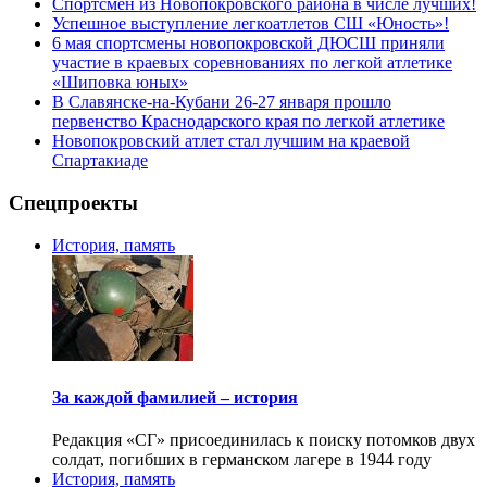
Спортсмен из Новопокровского района в числе лучших!
Успешное выступление легкоатлетов СШ «Юность»!
6 мая спортсмены новопокровской ДЮСШ приняли
участие в краевых соревнованиях по легкой атлетике
«Шиповка юных»
В Славянске-на-Кубани 26-27 января прошло
первенство Краснодарского края по легкой атлетике
Новопокровский атлет стал лучшим на краевой
Спартакиаде
Спецпроекты
История, память
За каждой фамилией – история
Редакция «СГ» присоединилась к поиску потомков двух
солдат, погибших в германском лагере в 1944 году
История, память