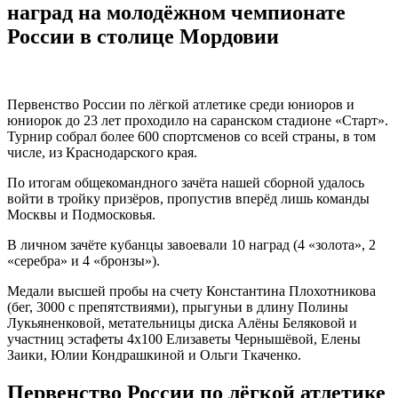
наград на молодёжном чемпионате
России в столице Мордовии
Первенство России по лёгкой атлетике среди юниоров и
юниорок до 23 лет проходило на саранском стадионе «Старт».
Турнир собрал более 600 спортсменов со всей страны, в том
числе, из Краснодарского края.
По итогам общекомандного зачёта нашей сборной удалось
войти в тройку призёров, пропустив вперёд лишь команды
Москвы и Подмосковья.
В личном зачёте кубанцы завоевали 10 наград (4 «золота», 2
«серебра» и 4 «бронзы»).
Медали высшей пробы на счету Константина Плохотникова
(бег, 3000 с препятствиями), прыгуньи в длину Полины
Лукьяненковой, метательницы диска Алёны Беляковой и
участниц эстафеты 4х100 Елизаветы Чернышёвой, Елены
Заики, Юлии Кондрашкиной и Ольги Ткаченко.
Первенство России по лёгкой атлетике