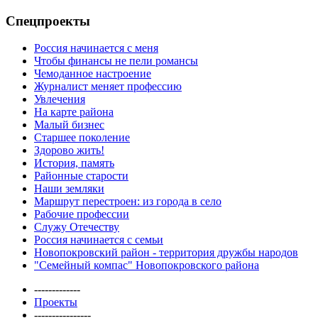
Спецпроекты
Россия начинается с меня
Чтобы финансы не пели романсы
Чемоданное настроение
Журналист меняет профессию
Увлечения
На карте района
Малый бизнес
Старшее поколение
Здорово жить!
История, память
Районные старости
Наши земляки
Маршрут перестроен: из города в село
Рабочие профессии
Служу Отечеству
Россия начинается с семьи
Новопокровский район - территория дружбы народов
"Семейный компас" Новопокровского района
-------------
Проекты
----------------