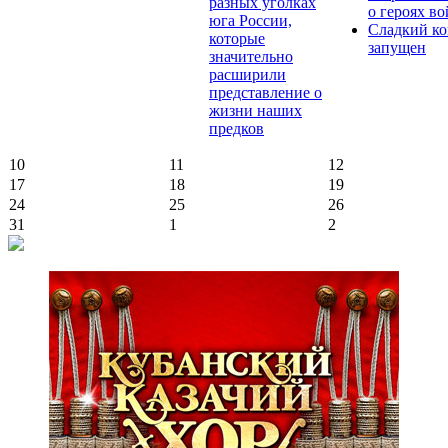
разных уголках
о героях в
юга России,
Сладкий ко
которые
запущен
значительно
расширили
представление о
жизни наших
предков
10
11
12
17
18
19
24
25
26
31
1
2