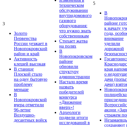
Изменения в
5
техническом
обслуживании
В
внутридомового
Новопокро
газового
районе гот
3
оборудования:
к началу у
что нужно знать
Золото
года, особо
собственникам
Первенства
внимание
Стихает жатва
России уезжает в
уделили
на полях
Новопокровский
дорожной
В
район и край
безопаснос
Новопокровском
Активность
Госавтоинс
районе
клещей высокая
Краснодарс
обновили
В станице
края напом
структуру
Плоской стало
о недопущ
администрации
на одну бытовую
дачи (попы
Настало время
проблему
дачи) взято
назвать
меньше
Новопокро
победителей
В
полицейск
конкурса
Новопокровской
присоедини
«Движение
вчера отметили
Всероссийс
вверх»!
96-летие
акции «Зар
Археологи
Воздушно-
стражем по
подвели итоги
десантных войск
Незамаевц
исследований в
сохраняют 