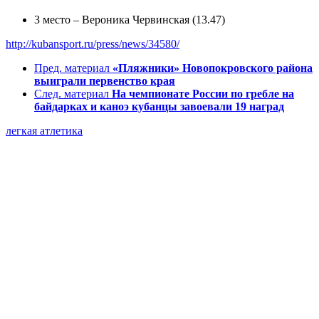
3 место – Вероника Червинская (13.47)
http://kubansport.ru/press/news/34580/
Пред. материал
«Пляжники» Новопокровского района
выиграли первенство края
След. материал
На чемпионате России по гребле на
байдарках и каноэ кубанцы завоевали 19 наград
легкая атлетика