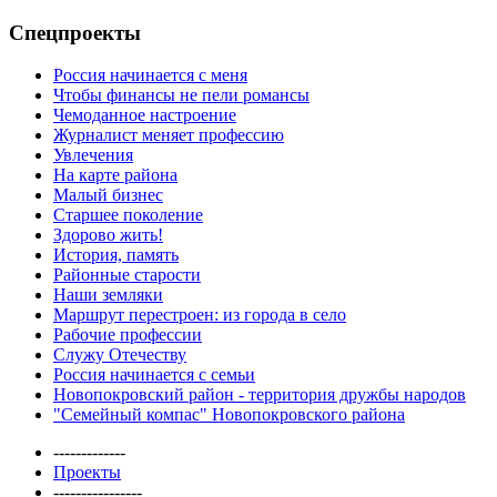
Спецпроекты
Россия начинается с меня
Чтобы финансы не пели романсы
Чемоданное настроение
Журналист меняет профессию
Увлечения
На карте района
Малый бизнес
Старшее поколение
Здорово жить!
История, память
Районные старости
Наши земляки
Маршрут перестроен: из города в село
Рабочие профессии
Служу Отечеству
Россия начинается с семьи
Новопокровский район - территория дружбы народов
"Семейный компас" Новопокровского района
-------------
Проекты
----------------