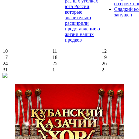
разных уголках
о героях в
юга России,
Сладкий ко
которые
запущен
значительно
расширили
представление о
жизни наших
предков
10
11
12
17
18
19
24
25
26
31
1
2