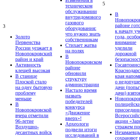
Изменения в
5
техническом
обслуживании
В
внутридомового
Новопокро
газового
районе гот
3
оборудования:
к началу у
что нужно знать
Золото
года, особо
собственникам
Первенства
внимание
Стихает жатва
России уезжает в
уделили
на полях
Новопокровский
дорожной
В
район и край
безопаснос
Новопокровском
Активность
Госавтоинс
районе
клещей высокая
Краснодарс
обновили
В станице
края напом
структуру
Плоской стало
о недопущ
администрации
на одну бытовую
дачи (попы
Настало время
проблему
дачи) взято
назвать
меньше
Новопокро
победителей
В
полицейск
конкурса
Новопокровской
присоедини
«Движение
вчера отметили
Всероссийс
вверх»!
96-летие
акции «Зар
Археологи
Воздушно-
стражем по
подвели итоги
десантных войск
Незамаевц
исследований в
сохраняют 