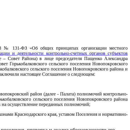
2003 № 131-ФЗ «Об общих принципах организации местного
ии и деятельности контрольно-счетных органов субъектов
е – Совет Района) в лице председателя Пащенко Александра
вет Горькобалковского сельского поселения Новопокровского
кобалковского сельского поселения Новопокровского района и
 заключили настоящее Соглашение о следующем:
вопокровский район (далее - Палата) полномочий контрольно-
ькобалковского сельского поселения Новопокровского района
в на осуществление переданных полномочий;
конами Краснодарского края, уставом Поселения и нормативно-
 поселения,
проверка и анализ обоснованности его