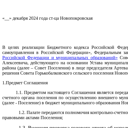
«__» декабря 2024 года
ст-ца Новопокровская
В целях реализации Бюджетного кодекса Российской Феде
самоуправления в Российской Федерации», Федеральным за
Российской Федерации и муниципальных образований»
Сов
Алексеевича, действующего на основании Устава муниципаль
района (далее – Совет Поселения) в лице председателя Артева
решения Совета Горькобалковского сельского поселения Новоп
1.
Предмет Соглашения
1.1. Предметом настоящего Соглашения является перед
счетного органа поселения по осуществлению внешнего муни
(далее - Поселение) в бюджет муниципального образования Н
1.2. Палате передаются полномочия контрольно-счетно
правовыми актами Поселения;
1.3. Внешняя проверка годового отчета об испо