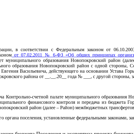
рации, в соответствии с Федеральным законом от 06.10.
коном
от 07.02.2011 № 6-ФЗ «Об общих принципах организац
ет муниципального образования Новопокровский район (дале
ного образования Новопокровский район с одной стороны, Со
Евгения Васильевича, действующего на основании Устава Горь
окровского района от
__.__.20__ года № ___,
с другой стороны,
ача Контрольно-счетной палате муниципального образования Но
ципального финансового контроля и передача из бюджета Гор
овопокровский район (далее – Район) межбюджетных трансферто
го органа поселения, установленные федеральными законами, за
лнении бюджета Поселения и экспертиза проекта бюджета