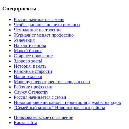
Спецпроекты
Россия начинается с меня
Чтобы финансы не пели романсы
Чемоданное настроение
Журналист меняет профессию
Увлечения
На карте района
Малый бизнес
Старшее поколение
Здорово жить!
История, память
Районные старости
Наши земляки
Маршрут перестроен: из города в село
Рабочие профессии
Служу Отечеству
Россия начинается с семьи
Новопокровский район - территория дружбы народов
"Семейный компас" Новопокровского района
Пользовательское соглашение
Карта сайта