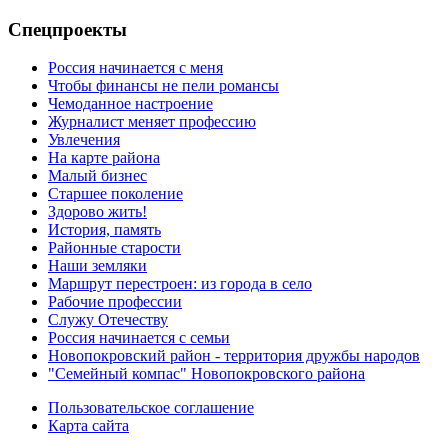
Спецпроекты
Россия начинается с меня
Чтобы финансы не пели романсы
Чемоданное настроение
Журналист меняет профессию
Увлечения
На карте района
Малый бизнес
Старшее поколение
Здорово жить!
История, память
Районные старости
Наши земляки
Маршрут перестроен: из города в село
Рабочие профессии
Служу Отечеству
Россия начинается с семьи
Новопокровский район - территория дружбы народов
"Семейный компас" Новопокровского района
Пользовательское соглашение
Карта сайта