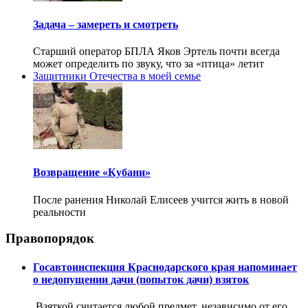
Задача – замереть и смотреть
Старший оператор БПЛА Яков Эртель почти всегда
может определить по звуку, что за «птица» летит
Защитники Отечества в моей семье
Возвращение «Кубани»
После ранения Николай Елисеев учится жить в новой
реальности
Правопорядок
Госавтоинспекция Краснодарского края напоминает
о недопущении дачи (попыток дачи) взяток
Взяткой считается любой предмет, независимо от его