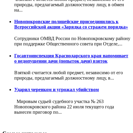
природы, предлагаемый должностному лицу, в обмен
на...
Новопокровские полицейские присоединились к
Всероссийской акции «Зарядка со стражем порядка»
Сотрудники ОМВД России по Новопокровскому району
при поддержке Общественного совета при Отделе,...
Госавтоинспекция Краснодарского края напоминает
о недопущении дачи (попыток дачи) взяток
Взяткой считается любой предмет, независимо от его
природы, предлагаемый должностному лицу, в...
Ударил черенком и угрожал убийством
Мировым судьей судебного участка № 263
Новопокровского района 22 июля текущего года
вынесен приговор по...