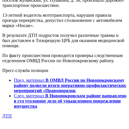
посёлок Кубанский, ул. Пушкина, д. 38, произошло дорожно-
транспортное происшествие.
13-летний водитель мототранспорта, нарушив правила
проезда перекрёстка, допустил столкновение с автомобилем
марки «Нисан».
В результате ДТП подросток получил различные травмы и
был доставлен в Тихорецкую ЦРБ для оказания медицинской
помощи.
По факту происшествия проводится проверка следственным
отделением ОМВД России по Новопокровскому району.
Пресс-служба полиции
Пред. материал
В ОМВД России по Новопокровскому
району подвели итоги оперативно-профилактических
мероприятий «Правопорядок
След. материал
В Новопокровском районе направлено
в суд уголовное дело об умышленном повреждении
имущества
ДТП