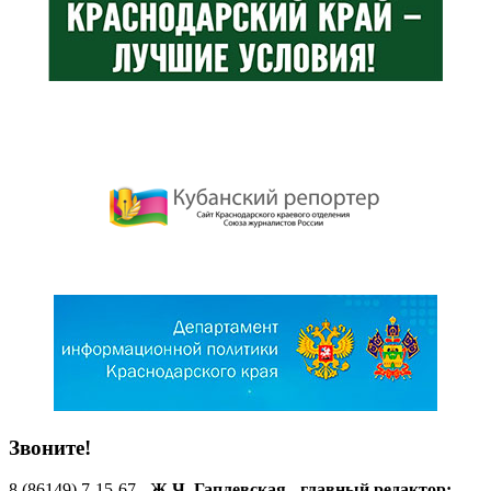
Звоните!
8 (86149) 7-15-67 -
Ж.Ч. Гаплевская - главный редактор;