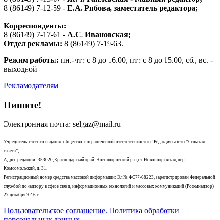
8 (86149) 7-12-59 -
Е.А. Рябова
, заместитель редактора;
Корреспонденты:
8 (86149) 7-17-61 -
А.С. Ивановская;
Отдел рекламы:
8 (86149) 7-19-63.
Режим работы:
пн.-чт.: с 8 до 16.00, пт.: с 8 до 15.00, сб., вс. -
выходной
Рекламодателям
Пишите!
Электронная почта: selgaz@mail.ru
Учредитель сетевого издания: общество с ограниченной ответственностью “Редакция газеты “Сельская
газета”;
Адрес редакции: 353020, Краснодарский край, Новопокровский р-н, ст. Новопокровская, пер.
Комсомольский, д. 31.
Регистрационный номер средства массовой информации: Эл № ФС77-68223, зарегистрирован Федеральной
службой по надзору в сфере связи, информационных технологий и массовых коммуникаций (Роскмнадзор)
27 декабря 2016 г..
Пользовательское соглашение. Политика обработки
персональных данных