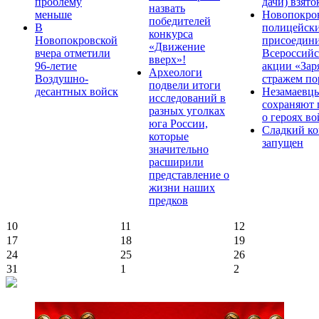
проблему
дачи) взято
назвать
меньше
Новопокро
победителей
В
полицейск
конкурса
Новопокровской
присоедини
«Движение
вчера отметили
Всероссийс
вверх»!
96-летие
акции «Зар
Археологи
Воздушно-
стражем по
подвели итоги
десантных войск
Незамаевц
исследований в
сохраняют 
разных уголках
о героях в
юга России,
Сладкий ко
которые
запущен
значительно
расширили
представление о
жизни наших
предков
10
11
12
17
18
19
24
25
26
31
1
2