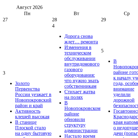
Август
2026
Пн
Вт
Ср
27
28
29
4
Дорога снова
ждет… ремонта
Изменения в
5
техническом
обслуживании
В
внутридомового
Новопокро
газового
районе гот
3
оборудования:
к началу у
что нужно знать
Золото
года, особо
собственникам
Первенства
внимание
Стихает жатва
России уезжает в
уделили
на полях
Новопокровский
дорожной
В
район и край
безопаснос
Новопокровском
Активность
Госавтоинс
районе
клещей высокая
Краснодарс
обновили
В станице
края напом
структуру
Плоской стало
о недопущ
администрации
на одну бытовую
дачи (попы
Настало время