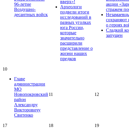
вверх»!
96-летие
акции «Зар
Археологи
Воздушно-
стражем по
подвели итоги
десантных войск
Незамаевц
исследований в
сохраняют 
разных уголках
о героях в
юга России,
Сладкий ко
которые
запущен
значительно
расширили
представление о
жизни наших
предков
10
Главе
администрации
МО
Новопокровский
11
12
район
Александру
Викторовичу
Свитенко
17
18
19