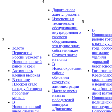
4
Дорога снова
ждет… ремонта
Изменения в
5
техническом
обслуживании
В
внутридомового
Новопокро
газового
районе гот
3
оборудования:
к началу у
что нужно знать
Золото
года, особо
собственникам
Первенства
внимание
Стихает жатва
России уезжает в
уделили
на полях
Новопокровский
дорожной
В
район и край
безопаснос
Новопокровском
Активность
Госавтоинс
районе
клещей высокая
Краснодарс
обновили
В станице
края напом
структуру
Плоской стало
о недопущ
администрации
на одну бытовую
дачи (попы
Настало время
проблему
дачи) взято
назвать
меньше
Новопокро
победителей
В
полицейск
конкурса
Новопокровской
присоедини
«Движение
вчера отметили
Всероссийс