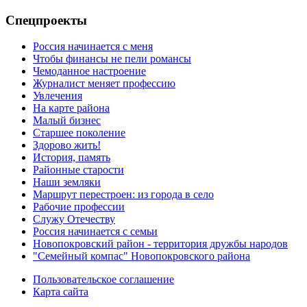
Спецпроекты
Россия начинается с меня
Чтобы финансы не пели романсы
Чемоданное настроение
Журналист меняет профессию
Увлечения
На карте района
Малый бизнес
Старшее поколение
Здорово жить!
История, память
Районные старости
Наши земляки
Маршрут перестроен: из города в село
Рабочие профессии
Служу Отечеству
Россия начинается с семьи
Новопокровский район - территория дружбы народов
"Семейный компас" Новопокровского района
Пользовательское соглашение
Карта сайта