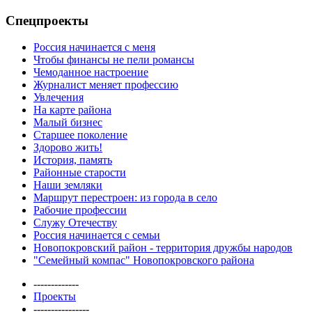
Спецпроекты
Россия начинается с меня
Чтобы финансы не пели романсы
Чемоданное настроение
Журналист меняет профессию
Увлечения
На карте района
Малый бизнес
Старшее поколение
Здорово жить!
История, память
Районные старости
Наши земляки
Маршрут перестроен: из города в село
Рабочие профессии
Служу Отечеству
Россия начинается с семьи
Новопокровский район - территория дружбы народов
"Семейный компас" Новопокровского района
-------------
Проекты
----------------