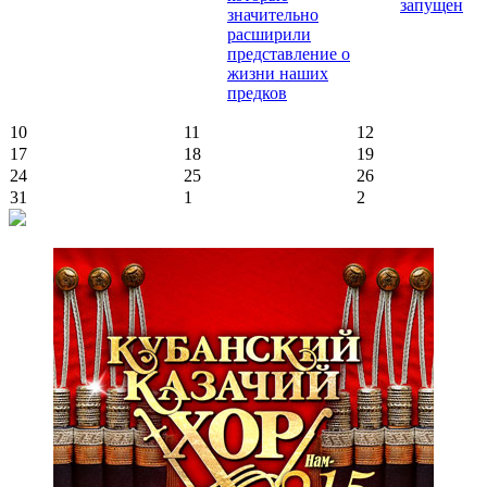
запущен
значительно
расширили
представление о
жизни наших
предков
10
11
12
17
18
19
24
25
26
31
1
2