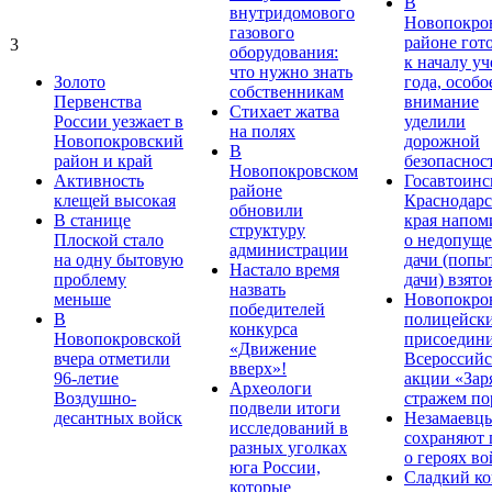
В
внутридомового
Новопокро
газового
районе гот
3
оборудования:
к началу у
что нужно знать
Золото
года, особо
собственникам
Первенства
внимание
Стихает жатва
России уезжает в
уделили
на полях
Новопокровский
дорожной
В
район и край
безопаснос
Новопокровском
Активность
Госавтоинс
районе
клещей высокая
Краснодарс
обновили
В станице
края напом
структуру
Плоской стало
о недопущ
администрации
на одну бытовую
дачи (попы
Настало время
проблему
дачи) взято
назвать
меньше
Новопокро
победителей
В
полицейск
конкурса
Новопокровской
присоедини
«Движение
вчера отметили
Всероссийс
вверх»!
96-летие
акции «Зар
Археологи
Воздушно-
стражем по
подвели итоги
десантных войск
Незамаевц
исследований в
сохраняют 
разных уголках
о героях в
юга России,
Сладкий ко
которые