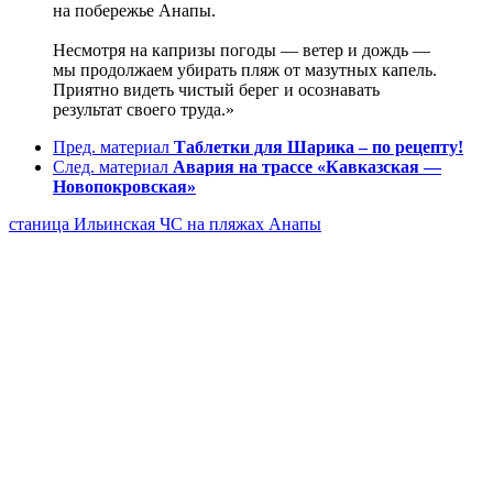
на побережье Анапы.
Несмотря на капризы погоды — ветер и дождь —
мы продолжаем убирать пляж от мазутных капель.
Приятно видеть чистый берег и осознавать
результат своего труда.»
Пред. материал
Таблетки для Шарика – по рецепту!
След. материал
Авария на трассе «Кавказская —
Новопокровская»
станица Ильинская
ЧС на пляжах Анапы