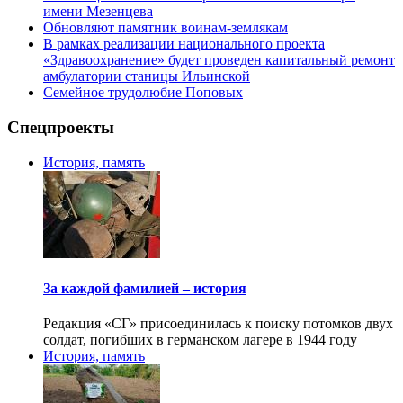
имени Мезенцева
Обновляют памятник воинам-землякам
В рамках реализации национального проекта
«Здравоохранение» будет проведен капитальный ремонт
амбулатории станицы Ильинской
Семейное трудолюбие Поповых
Спецпроекты
История, память
За каждой фамилией – история
Редакция «СГ» присоединилась к поиску потомков двух
солдат, погибших в германском лагере в 1944 году
История, память