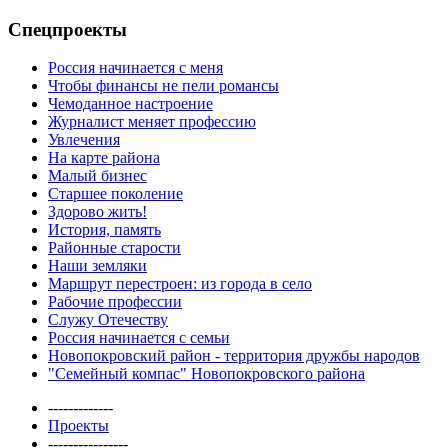
Спецпроекты
Россия начинается с меня
Чтобы финансы не пели романсы
Чемоданное настроение
Журналист меняет профессию
Увлечения
На карте района
Малый бизнес
Старшее поколение
Здорово жить!
История, память
Районные старости
Наши земляки
Маршрут перестроен: из города в село
Рабочие профессии
Служу Отечеству
Россия начинается с семьи
Новопокровский район - территория дружбы народов
"Семейный компас" Новопокровского района
-------------
Проекты
----------------