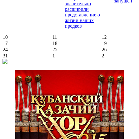
запущен
значительно
расширили
представление о
жизни наших
предков
10
11
12
17
18
19
24
25
26
31
1
2