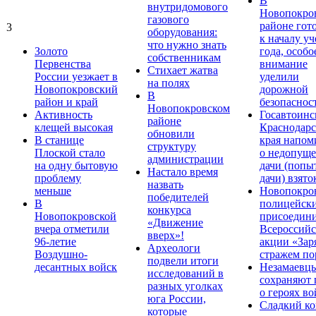
В
внутридомового
Новопокро
газового
районе гот
3
оборудования:
к началу у
что нужно знать
Золото
года, особо
собственникам
Первенства
внимание
Стихает жатва
России уезжает в
уделили
на полях
Новопокровский
дорожной
В
район и край
безопаснос
Новопокровском
Активность
Госавтоинс
районе
клещей высокая
Краснодарс
обновили
В станице
края напом
структуру
Плоской стало
о недопущ
администрации
на одну бытовую
дачи (попы
Настало время
проблему
дачи) взято
назвать
меньше
Новопокро
победителей
В
полицейск
конкурса
Новопокровской
присоедини
«Движение
вчера отметили
Всероссийс
вверх»!
96-летие
акции «Зар
Археологи
Воздушно-
стражем по
подвели итоги
десантных войск
Незамаевц
исследований в
сохраняют 
разных уголках
о героях в
юга России,
Сладкий ко
которые