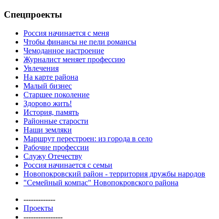
Спецпроекты
Россия начинается с меня
Чтобы финансы не пели романсы
Чемоданное настроение
Журналист меняет профессию
Увлечения
На карте района
Малый бизнес
Старшее поколение
Здорово жить!
История, память
Районные старости
Наши земляки
Маршрут перестроен: из города в село
Рабочие профессии
Служу Отечеству
Россия начинается с семьи
Новопокровский район - территория дружбы народов
"Семейный компас" Новопокровского района
-------------
Проекты
----------------