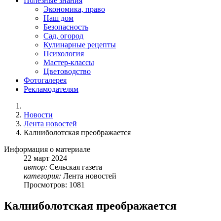
Полезные знания
Экономика, право
Наш дом
Безопасность
Сад, огород
Кулинарные рецепты
Психология
Мастер-классы
Цветоводство
Фотогалерея
Рекламодателям
Новости
Лента новостей
Калниболотская преображается
Информация о материале
22
март
2024
автор:
Сельская газета
категория:
Лента новостей
Просмотров: 1081
Калниболотская преображается