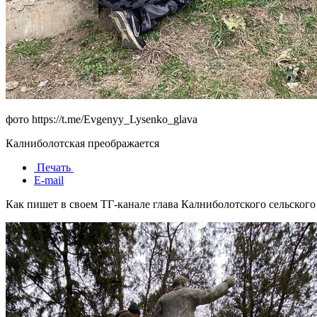
фото https://t.me/Evgenyy_Lysenko_glava
Калниболотская преображается
Печать
E-mail
Как пишет в своем ТГ-канале глава Калниболотского сельског