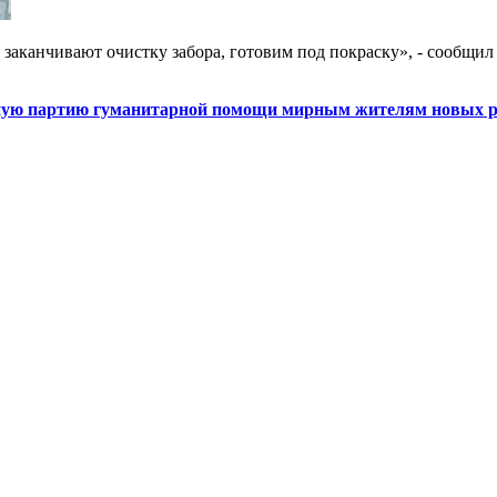
 заканчивают очистку забора, готовим под покраску», - сообщи
дную партию гуманитарной помощи мирным жителям новых р