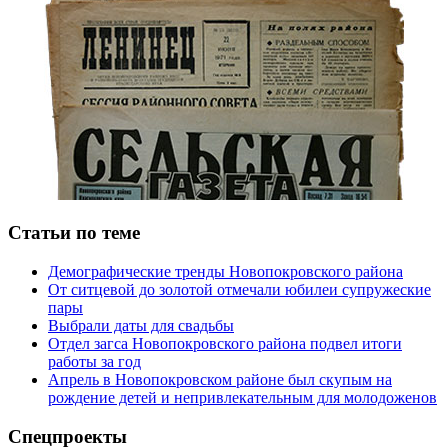
Статьи по теме
Демографические тренды Новопокровского района
От ситцевой до золотой отмечали юбилеи супружеские
пары
Выбрали даты для свадьбы
Отдел загса Новопокровского района подвел итоги
работы за год
Апрель в Новопокровском районе был скупым на
рождение детей и непривлекательным для молодоженов
Спецпроекты