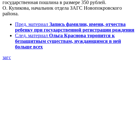
государственная пошлина в размере 350 рублей.
О. Куликова, начальник отдела ЗАГС Новопокровского
района.
Пред. материал
Запись фамилии, имени, отчества
ребенку при государственной регистрации рождения
След. материал
Ольга Краснова торопится к
беззащитным существам, нуждающимся в ней
больше всех
загс