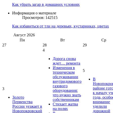
Как убрать загар в домашних условиях
Информация о материале
Просмотров: 142515
Как избавиться от тли на деревьях, кустарниках, цветах
Август
2026
Пн
Вт
Ср
27
28
29
4
Дорога снова
ждет… ремонта
Изменения в
5
техническом
обслуживании
В
внутридомового
Новопокро
газового
районе гот
3
оборудования:
к началу у
что нужно знать
Золото
года, особо
собственникам
Первенства
внимание
Стихает жатва
России уезжает в
уделили
на полях
Новопокровский
дорожной