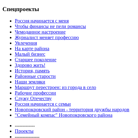
Спецпроекты
Россия начинается с меня
Чтобы финансы не пели романсы
Чемоданное настроение
Журналист меняет профессию
Увлечения
На карте района
Малый бизнес
Старшее поколение
Здорово жить!
История, память
Районные старости
Наши земляки
Маршрут перестроен: из города в село
Рабочие профессии
Служу Отечеству
Россия начинается с семьи
Новопокровский район - территория дружбы народов
"Семейный компас" Новопокровского района
-------------
Проекты
----------------