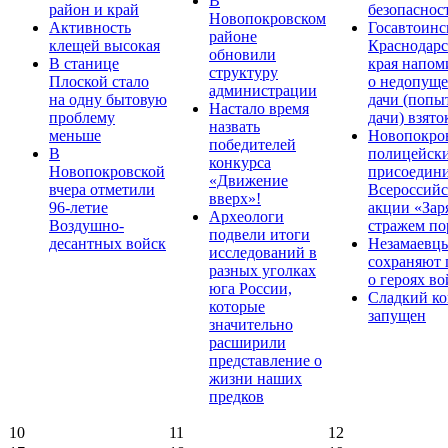
В
район и край
безопаснос
Новопокровском
Активность
Госавтоинс
районе
клещей высокая
Краснодарс
обновили
В станице
края напом
структуру
Плоской стало
о недопущ
администрации
на одну бытовую
дачи (попы
Настало время
проблему
дачи) взято
назвать
меньше
Новопокро
победителей
В
полицейск
конкурса
Новопокровской
присоедини
«Движение
вчера отметили
Всероссийс
вверх»!
96-летие
акции «Зар
Археологи
Воздушно-
стражем по
подвели итоги
десантных войск
Незамаевц
исследований в
сохраняют 
разных уголках
о героях в
юга России,
Сладкий ко
которые
запущен
значительно
расширили
представление о
жизни наших
предков
10
11
12