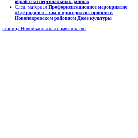
обработки персональных данных
След. материал
Профориентационное мероприятие
«Где родился - там и пригодился» прошло в
Новопокровском районном Доме культуры
станица Новоивановская
памятник
сво