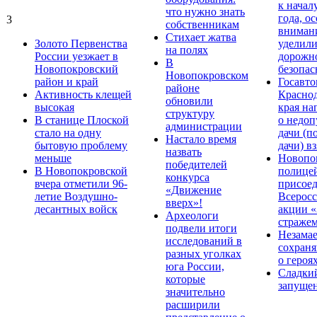
к начал
что нужно знать
года, о
3
собственникам
вниман
Стихает жатва
Золото Первенства
уделил
на полях
России уезжает в
дорожн
В
Новопокровский
безопас
Новопокровском
район и край
Госавт
районе
Активность клещей
Краснод
обновили
высокая
края на
структуру
В станице Плоской
о недо
администрации
стало на одну
дачи (п
Настало время
бытовую проблему
дачи) в
назвать
меньше
Новопо
победителей
В Новопокровской
полице
конкурса
вчера отметили 96-
присое
«Движение
летие Воздушно-
Всерос
вверх»!
десантных войск
акции «
Археологи
стражем
подвели итоги
Незама
исследований в
сохраня
разных уголках
о героя
юга России,
Сладки
которые
запуще
значительно
расширили