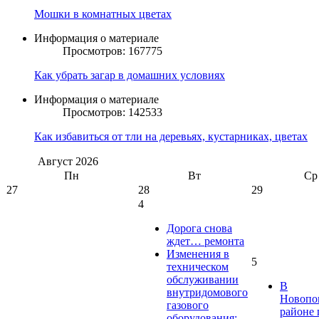
Мошки в комнатных цветах
Информация о материале
Просмотров: 167775
Как убрать загар в домашних условиях
Информация о материале
Просмотров: 142533
Как избавиться от тли на деревьях, кустарниках, цветах
Август
2026
Пн
Вт
Ср
27
28
29
4
Дорога снова
ждет… ремонта
Изменения в
5
техническом
обслуживании
В
внутридомового
Новопо
газового
районе 
оборудования: