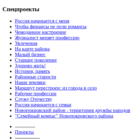
Спецпроекты
Россия начинается с меня
Чтобы финансы не пели романсы
Чемоданное настроение
Журналист меняет профессию
Увлечения
На карте района
Малый бизнес
Старшее поколение
Здорово жить!
История, память
Районные старости
Наши земляки
Маршрут перестроен: из города в село
Рабочие профессии
Служу Отечеству
Россия начинается с семьи
Новопокровский район - территория дружбы народов
"Семейный компас" Новопокровского района
-------------
Проекты
----------------