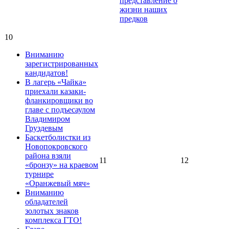
представление о
жизни наших
предков
10
Вниманию
зарегистрированных
кандидатов!
В лагерь «Чайка»
приехали казаки-
фланкировщики во
главе с подъесаулом
Владимиром
Груздевым
Баскетболистки из
Новопокровского
района взяли
11
12
«бронзу» на краевом
турнире
«Оранжевый мяч»
Вниманию
обладателей
золотых знаков
комплекса ГТО!