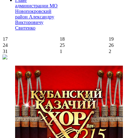
Главе
администрации МО
Новопокровский
район Александру
Викторовичу
Свитенко
17
18
19
24
25
26
31
1
2