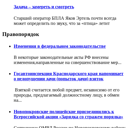
Задача – замереть и смотреть
Старший оператор БПЛА Яков Эртель почти всегда
может определить по звуку, что за «птица» летит
Правопорядок
Изменения в федеральном законодательстве
В некоторые законодательные акты РФ внесены
изменения,направленные на совершенствование мер...
Госавтоинспекция Краснодарского края напоминает
о недопущении дачи (попыток дачи) взяток
Взяткой считается любой предмет, независимо от его
природы, предлагаемый должностному лицу, в обмен
на...
Новопокровские полицейские присоединились к
Всероссийской акции «Зарядка со стражем порядка»
Сотрудники ОМВД России по Новопокровскому району