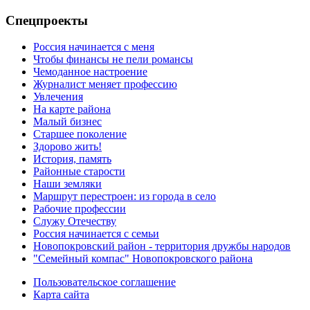
Спецпроекты
Россия начинается с меня
Чтобы финансы не пели романсы
Чемоданное настроение
Журналист меняет профессию
Увлечения
На карте района
Малый бизнес
Старшее поколение
Здорово жить!
История, память
Районные старости
Наши земляки
Маршрут перестроен: из города в село
Рабочие профессии
Служу Отечеству
Россия начинается с семьи
Новопокровский район - территория дружбы народов
"Семейный компас" Новопокровского района
Пользовательское соглашение
Карта сайта