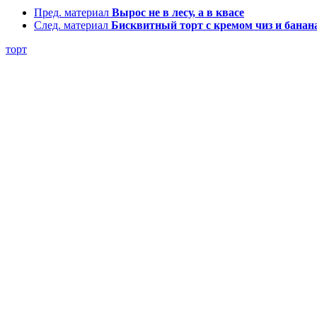
Пред. материал
Вырос не в лесу, а в квасе
След. материал
Бисквитный торт с кремом чиз и банан
торт