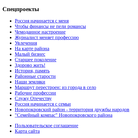
Спецпроекты
Россия начинается с меня
Чтобы финансы не пели романсы
Чемоданное настроение
Журналист меняет профессию
Увлечения
На карте района
Малый бизнес
Старшее поколение
Здорово жить!
История, память
Районные старости
Наши земляки
Маршрут перестроен: из города в село
Рабочие профессии
Служу Отечеству
Россия начинается с семьи
Новопокровский район - территория дружбы народов
"Семейный компас" Новопокровского района
Пользовательское соглашение
Карта сайта