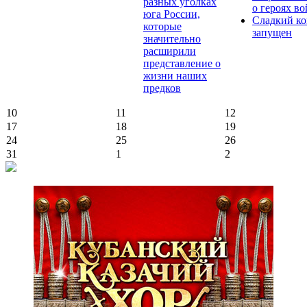
разных уголках
о героях в
юга России,
Сладкий ко
которые
запущен
значительно
расширили
представление о
жизни наших
предков
10
11
12
17
18
19
24
25
26
31
1
2