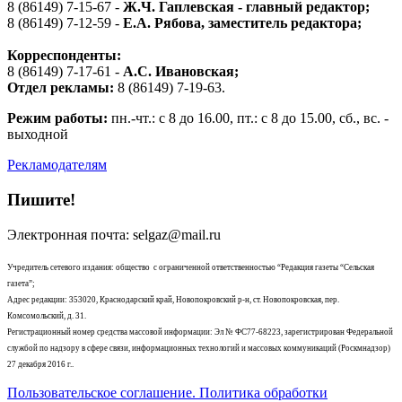
8 (86149) 7-15-67 -
Ж.Ч. Гаплевская - главный редактор;
8 (86149) 7-12-59 -
Е.А. Рябова
, заместитель редактора;
Корреспонденты:
8 (86149) 7-17-61 -
А.С. Ивановская;
Отдел рекламы:
8 (86149) 7-19-63.
Режим работы:
пн.-чт.: с 8 до 16.00, пт.: с 8 до 15.00, сб., вс. -
выходной
Рекламодателям
Пишите!
Электронная почта: selgaz@mail.ru
Учредитель сетевого издания: общество с ограниченной ответственностью “Редакция газеты “Сельская
газета”;
Адрес редакции: 353020, Краснодарский край, Новопокровский р-н, ст. Новопокровская, пер.
Комсомольский, д. 31.
Регистрационный номер средства массовой информации: Эл № ФС77-68223, зарегистрирован Федеральной
службой по надзору в сфере связи, информационных технологий и массовых коммуникаций (Роскмнадзор)
27 декабря 2016 г..
Пользовательское соглашение. Политика обработки