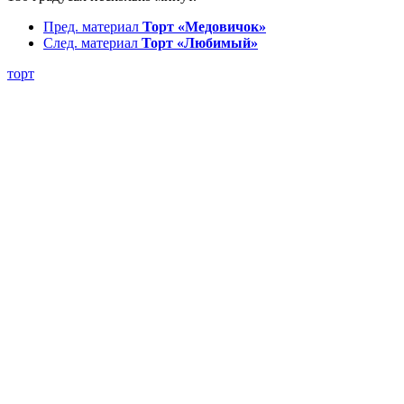
Пред. материал
Торт «Медовичок»
След. материал
Торт «Любимый»
торт