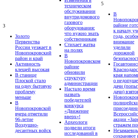
Изменения в
5
техническом
обслуживании
В
внутридомового
Новопокро
газового
районе гот
3
оборудования:
к началу у
что нужно знать
Золото
года, особо
собственникам
Первенства
внимание
Стихает жатва
России уезжает в
уделили
на полях
Новопокровский
дорожной
В
район и край
безопаснос
Новопокровском
Активность
Госавтоинс
районе
клещей высокая
Краснодарс
обновили
В станице
края напом
структуру
Плоской стало
о недопущ
администрации
на одну бытовую
дачи (попы
Настало время
проблему
дачи) взято
назвать
меньше
Новопокро
победителей
В
полицейск
конкурса
Новопокровской
присоедини
«Движение
вчера отметили
Всероссийс
вверх»!
96-летие
акции «Зар
Археологи
Воздушно-
стражем по
подвели итоги
десантных войск
Незамаевц
исследований в
сохраняют 