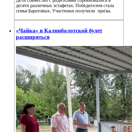
Дети совместно с родителями соревновались в
десяти различных эстафетах. Победителем стала
семья Баратовых. Участники получили призы.
«Чайка» в Калниболотской будет
расширяться