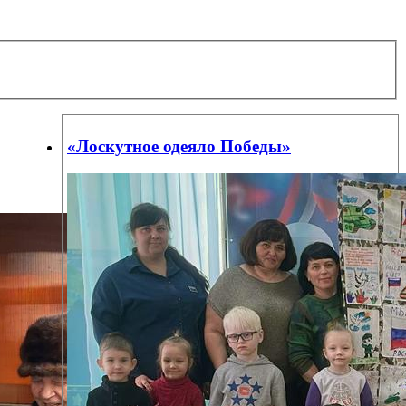
«Лоскутное одеяло Победы»