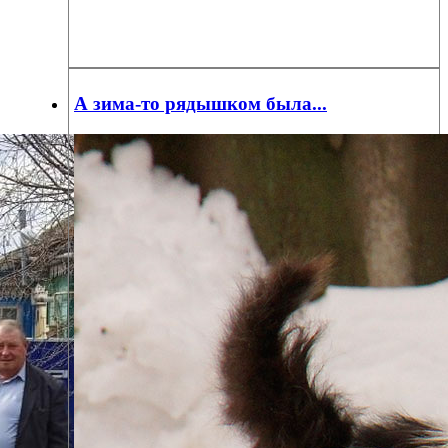
А зима-то рядышком была...