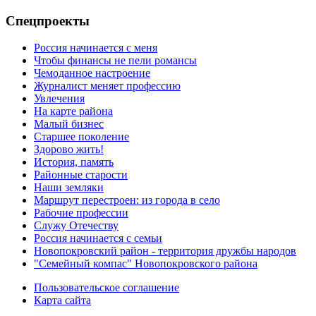
Спецпроекты
Россия начинается с меня
Чтобы финансы не пели романсы
Чемоданное настроение
Журналист меняет профессию
Увлечения
На карте района
Малый бизнес
Старшее поколение
Здорово жить!
История, память
Районные старости
Наши земляки
Маршрут перестроен: из города в село
Рабочие профессии
Служу Отечеству
Россия начинается с семьи
Новопокровский район - территория дружбы народов
"Семейный компас" Новопокровского района
Пользовательское соглашение
Карта сайта