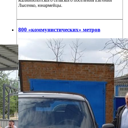
Калниболотского сельского поселения Евгений
Лысенко, юнармейцы.
800 «коммунистических» метров