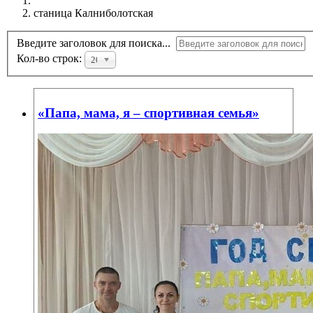
станица Калниболотская
Введите заголовок для поиска...
Кол-во строк:
20
«Папа, мама, я – спортивная семья»