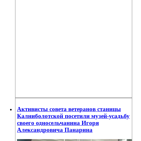
Активисты совета ветеранов станицы
Калниболотской посетили музей-усадьбу
своего односельчанина Игоря
Александровича Панарина