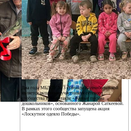
Два года МБДОУ № 3 станицы Калниболотской
является активным участником сетевого
сообщества в ВКонтакте «Живые письма
дошкольников», основанного Жанарой Саткеевой.
В рамках этого сообщества запущена акция
«Лоскутное одеяло Победы».