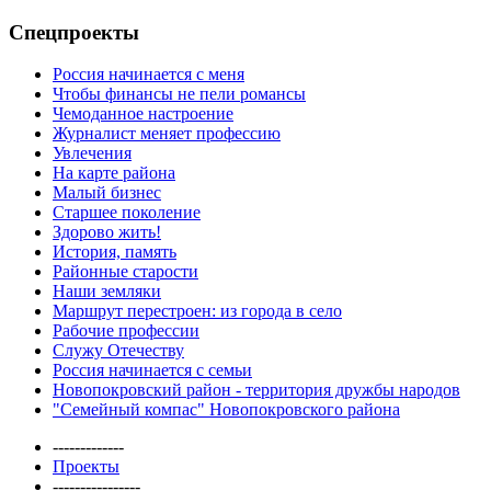
Спецпроекты
Россия начинается с меня
Чтобы финансы не пели романсы
Чемоданное настроение
Журналист меняет профессию
Увлечения
На карте района
Малый бизнес
Старшее поколение
Здорово жить!
История, память
Районные старости
Наши земляки
Маршрут перестроен: из города в село
Рабочие профессии
Служу Отечеству
Россия начинается с семьи
Новопокровский район - территория дружбы народов
"Семейный компас" Новопокровского района
-------------
Проекты
----------------