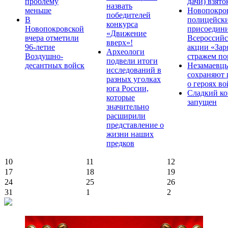
проблему
дачи) взято
назвать
меньше
Новопокро
победителей
В
полицейск
конкурса
Новопокровской
присоедини
«Движение
вчера отметили
Всероссийс
вверх»!
96-летие
акции «Зар
Археологи
Воздушно-
стражем по
подвели итоги
десантных войск
Незамаевц
исследований в
сохраняют 
разных уголках
о героях в
юга России,
Сладкий ко
которые
запущен
значительно
расширили
представление о
жизни наших
предков
10
11
12
17
18
19
24
25
26
31
1
2