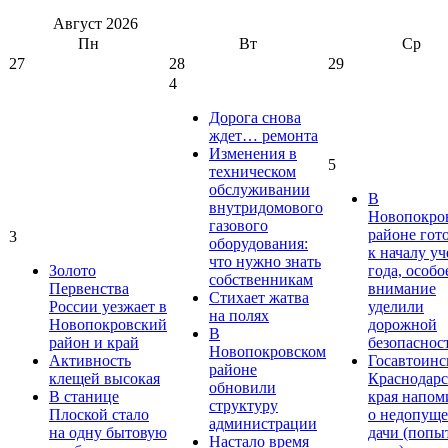
Август
2026
Пн
Вт
Ср
27
28
29
4
Дорога снова
ждет… ремонта
Изменения в
5
техническом
обслуживании
В
внутридомового
Новопокро
газового
районе гот
3
оборудования:
к началу у
что нужно знать
Золото
года, особо
собственникам
Первенства
внимание
Стихает жатва
России уезжает в
уделили
на полях
Новопокровский
дорожной
В
район и край
безопаснос
Новопокровском
Активность
Госавтоинс
районе
клещей высокая
Краснодарс
обновили
В станице
края напом
структуру
Плоской стало
о недопущ
администрации
на одну бытовую
дачи (попы
Настало время