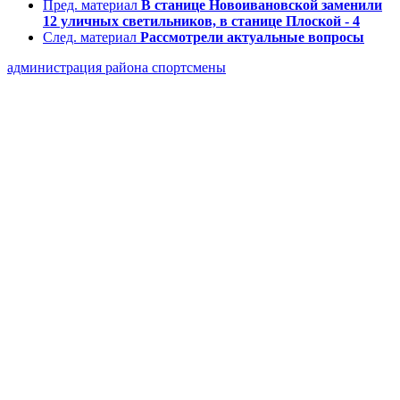
Пред. материал
В станице Новоивановской заменили
12 уличных светильников, в станице Плоской - 4
След. материал
Рассмотрели актуальные вопросы
администрация района
спортсмены