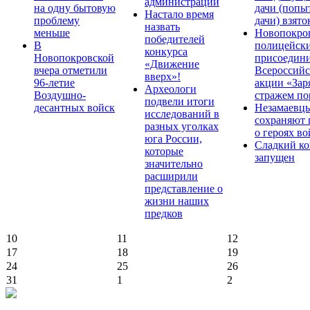
администрации
на одну бытовую
дачи (попы
Настало время
проблему
дачи) взято
назвать
меньше
Новопокро
победителей
В
полицейск
конкурса
Новопокровской
присоедини
«Движение
вчера отметили
Всероссийс
вверх»!
96-летие
акции «Зар
Археологи
Воздушно-
стражем по
подвели итоги
десантных войск
Незамаевц
исследований в
сохраняют 
разных уголках
о героях в
юга России,
Сладкий ко
которые
запущен
значительно
расширили
представление о
жизни наших
предков
10
11
12
17
18
19
24
25
26
31
1
2