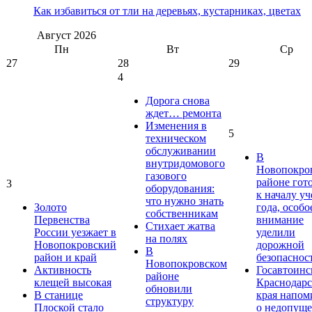
Как избавиться от тли на деревьях, кустарниках, цветах
Август
2026
Пн
Вт
Ср
27
28
29
4
Дорога снова
ждет… ремонта
Изменения в
5
техническом
обслуживании
В
внутридомового
Новопокро
газового
районе гот
3
оборудования:
к началу у
что нужно знать
Золото
года, особо
собственникам
Первенства
внимание
Стихает жатва
России уезжает в
уделили
на полях
Новопокровский
дорожной
В
район и край
безопаснос
Новопокровском
Активность
Госавтоинс
районе
клещей высокая
Краснодарс
обновили
В станице
края напом
структуру
Плоской стало
о недопущ