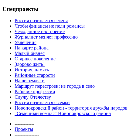
Спецпроекты
Россия начинается с меня
Чтобы финансы не пели романсы
Чемоданное настроение
Журналист меняет профессию
Увлечения
На карте района
Малый бизнес
Старшее поколение
Здорово жить!
История, память
Районные старости
Наши земляки
Маршрут перестроен: из города в село
Рабочие профессии
Служу Отечеству
Россия начинается с семьи
Новопокровский район - территория дружбы народов
"Семейный компас" Новопокровского района
-------------
Проекты
----------------