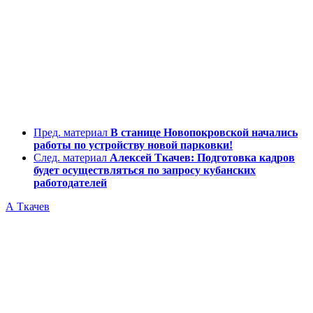
Пред. материал
В станице Новопокровской начались
работы по устройству новой парковки!
След. материал
Алексей Ткачев: Подготовка кадров
будет осуществляться по запросу кубанских
работодателей
А Ткачев