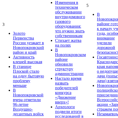
Изменения в
5
техническом
обслуживании
В
внутридомового
Новопокро
газового
районе гот
3
оборудования:
к началу у
что нужно знать
Золото
года, особо
собственникам
Первенства
внимание
Стихает жатва
России уезжает в
уделили
на полях
Новопокровский
дорожной
В
район и край
безопаснос
Новопокровском
Активность
Госавтоинс
районе
клещей высокая
Краснодарс
обновили
В станице
края напом
структуру
Плоской стало
о недопущ
администрации
на одну бытовую
дачи (попы
Настало время
проблему
дачи) взято
назвать
меньше
Новопокро
победителей
В
полицейск
конкурса
Новопокровской
присоедини
«Движение
вчера отметили
Всероссийс
вверх»!
96-летие
акции «Зар
Археологи
Воздушно-
стражем по
подвели итоги
десантных войск
Незамаевц
исследований в