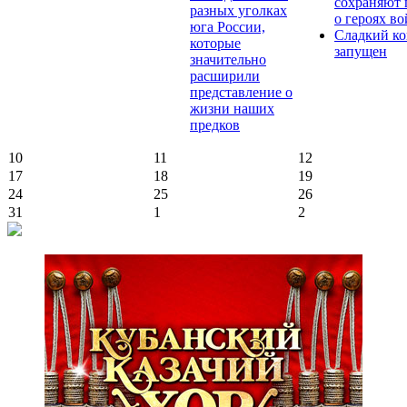
сохраняют 
разных уголках
о героях в
юга России,
Сладкий ко
которые
запущен
значительно
расширили
представление о
жизни наших
предков
10
11
12
17
18
19
24
25
26
31
1
2