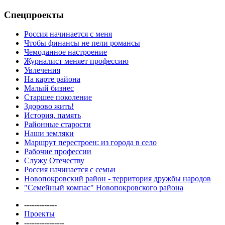
Спецпроекты
Россия начинается с меня
Чтобы финансы не пели романсы
Чемоданное настроение
Журналист меняет профессию
Увлечения
На карте района
Малый бизнес
Старшее поколение
Здорово жить!
История, память
Районные старости
Наши земляки
Маршрут перестроен: из города в село
Рабочие профессии
Служу Отечеству
Россия начинается с семьи
Новопокровский район - территория дружбы народов
"Семейный компас" Новопокровского района
-------------
Проекты
----------------