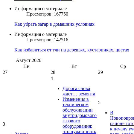
Информация о материале
Просмотров: 167750
Как убрать загар в домашних условиях
Информация о материале
Просмотров: 142516
Как избавиться от тли на деревьях, кустарниках, цветах
Август
2026
Пн
Вт
Ср
27
28
29
4
Дорога снова
ждет… ремонта
Изменения в
5
техническом
обслуживании
В
внутридомового
Новопокро
газового
районе гот
3
оборудования:
к началу у
что нужно знать