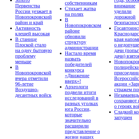
Золото
года, особо
собственникам
Первенства
внимание
Стихает жатва
России уезжает в
уделили
на полях
Новопокровский
дорожной
В
район и край
безопаснос
Новопокровском
Активность
Госавтоинс
районе
клещей высокая
Краснодарс
обновили
В станице
края напом
структуру
Плоской стало
о недопущ
администрации
на одну бытовую
дачи (попы
Настало время
проблему
дачи) взято
назвать
меньше
Новопокро
победителей
В
полицейск
конкурса
Новопокровской
присоедини
«Движение
вчера отметили
Всероссийс
вверх»!
96-летие
акции «Зар
Археологи
Воздушно-
стражем по
подвели итоги
десантных войск
Незамаевц
исследований в
сохраняют 
разных уголках
о героях в
юга России,
Сладкий ко
которые
запущен
значительно
расширили
представление о
жизни наших