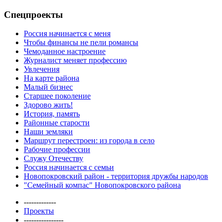
Спецпроекты
Россия начинается с меня
Чтобы финансы не пели романсы
Чемоданное настроение
Журналист меняет профессию
Увлечения
На карте района
Малый бизнес
Старшее поколение
Здорово жить!
История, память
Районные старости
Наши земляки
Маршрут перестроен: из города в село
Рабочие профессии
Служу Отечеству
Россия начинается с семьи
Новопокровский район - территория дружбы народов
"Семейный компас" Новопокровского района
-------------
Проекты
----------------