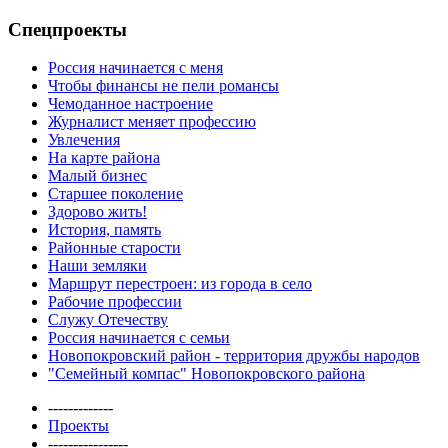
Спецпроекты
Россия начинается с меня
Чтобы финансы не пели романсы
Чемоданное настроение
Журналист меняет профессию
Увлечения
На карте района
Малый бизнес
Старшее поколение
Здорово жить!
История, память
Районные старости
Наши земляки
Маршрут перестроен: из города в село
Рабочие профессии
Служу Отечеству
Россия начинается с семьи
Новопокровский район - территория дружбы народов
"Семейный компас" Новопокровского района
-------------
Проекты
----------------