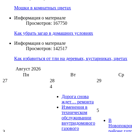
Мошки в комнатных цветах
Информация о материале
Просмотров: 167750
Как убрать загар в домашних условиях
Информация о материале
Просмотров: 142517
Как избавиться от тли на деревьях, кустарниках, цветах
Август
2026
Пн
Вт
Ср
27
28
29
4
Дорога снова
ждет… ремонта
Изменения в
5
техническом
обслуживании
В
внутридомового
Новопокро
газового
районе гот
3