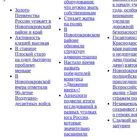
оборудования:
к началу у
что нужно знать
Золото
года, особо
собственникам
Первенства
внимание
Стихает жатва
России уезжает в
уделили
на полях
Новопокровский
дорожной
В
район и край
безопаснос
Новопокровском
Активность
Госавтоинс
районе
клещей высокая
Краснодарс
обновили
В станице
края напом
структуру
Плоской стало
о недопущ
администрации
на одну бытовую
дачи (попы
Настало время
проблему
дачи) взято
назвать
меньше
Новопокро
победителей
В
полицейск
конкурса
Новопокровской
присоедини
«Движение
вчера отметили
Всероссийс
вверх»!
96-летие
акции «Зар
Археологи
Воздушно-
стражем по
подвели итоги
десантных войск
Незамаевц
исследований в
сохраняют 
разных уголках
о героях в
юга России,
Сладкий ко
которые
запущен
значительно
расширили