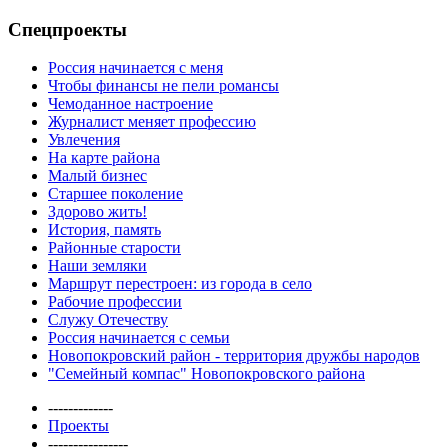
Спецпроекты
Россия начинается с меня
Чтобы финансы не пели романсы
Чемоданное настроение
Журналист меняет профессию
Увлечения
На карте района
Малый бизнес
Старшее поколение
Здорово жить!
История, память
Районные старости
Наши земляки
Маршрут перестроен: из города в село
Рабочие профессии
Служу Отечеству
Россия начинается с семьи
Новопокровский район - территория дружбы народов
"Семейный компас" Новопокровского района
-------------
Проекты
----------------