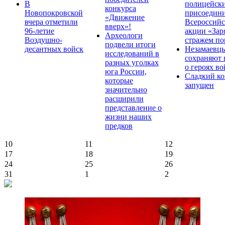
В
полицейск
конкурса
Новопокровской
присоедини
«Движение
вчера отметили
Всероссийс
вверх»!
96-летие
акции «Зар
Археологи
Воздушно-
стражем по
подвели итоги
десантных войск
Незамаевц
исследований в
сохраняют 
разных уголках
о героях в
юга России,
Сладкий ко
которые
запущен
значительно
расширили
представление о
жизни наших
предков
10
11
12
17
18
19
24
25
26
31
1
2