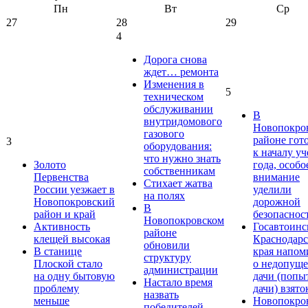
Пн
Вт
Ср
27
28
29
4
Дорога снова
ждет… ремонта
Изменения в
5
техническом
обслуживании
В
внутридомового
Новопокро
газового
районе гот
3
оборудования:
к началу у
что нужно знать
Золото
года, особо
собственникам
Первенства
внимание
Стихает жатва
России уезжает в
уделили
на полях
Новопокровский
дорожной
В
район и край
безопаснос
Новопокровском
Активность
Госавтоинс
районе
клещей высокая
Краснодарс
обновили
В станице
края напом
структуру
Плоской стало
о недопущ
администрации
на одну бытовую
дачи (попы
Настало время
проблему
дачи) взято
назвать
меньше
Новопокро
победителей