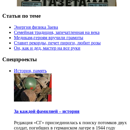
Статьи по теме
Энергия физика Заева
Семейная традиция, запечатленная на века
Медикам-героям вручили грамоты
Ставит рекорды, печет пироги, любит розы
Он, как и дед, мастер на все руки
Спецпроекты
История, память
За каждой фамилией – история
Редакция «СГ» присоединилась к поиску потомков двух
солдат, погибших в германском лагере в 1944 году