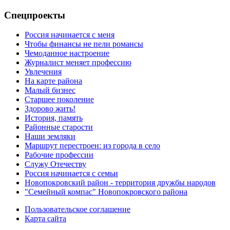
Спецпроекты
Россия начинается с меня
Чтобы финансы не пели романсы
Чемоданное настроение
Журналист меняет профессию
Увлечения
На карте района
Малый бизнес
Старшее поколение
Здорово жить!
История, память
Районные старости
Наши земляки
Маршрут перестроен: из города в село
Рабочие профессии
Служу Отечеству
Россия начинается с семьи
Новопокровский район - территория дружбы народов
"Семейный компас" Новопокровского района
Пользовательское соглашение
Карта сайта