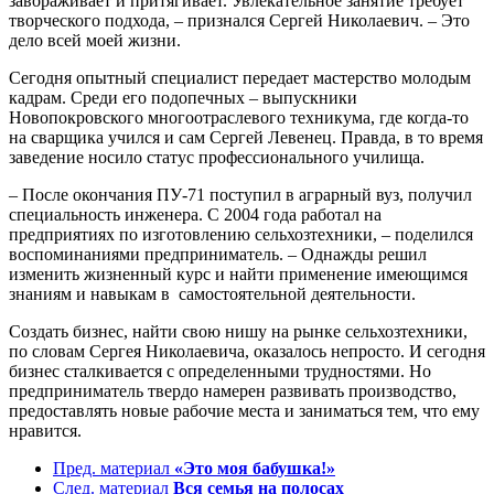
завораживает и притягивает. Увлекательное занятие требует
творческого подхода, – признался Сергей Николаевич. – Это
дело всей моей жизни.
Сегодня опытный специалист передает мастерство молодым
кадрам. Среди его подопечных – выпускники
Новопокровского многоотраслевого техникума, где когда-то
на сварщика учился и сам Сергей Левенец. Правда, в то время
заведение носило статус профессионального училища.
– После окончания ПУ-71 поступил в аграрный вуз, получил
специальность инженера. С 2004 года работал на
предприятиях по изготовлению сельхозтехники, – поделился
воспоминаниями предприниматель. – Однажды решил
изменить жизненный курс и найти применение имеющимся
знаниям и навыкам в самостоятельной деятельности.
Создать бизнес, найти свою нишу на рынке сельхозтехники,
по словам Сергея Николаевича, оказалось непросто. И сегодня
бизнес сталкивается с определенными трудностями. Но
предприниматель твердо намерен развивать производство,
предоставлять новые рабочие места и заниматься тем, что ему
нравится.
Пред. материал
«Это моя бабушка!»
След. материал
Вся семья на полосах