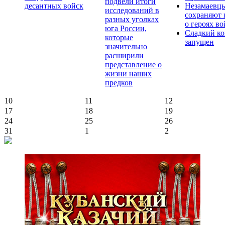
подвели итоги
десантных войск
Незамаевц
исследований в
сохраняют 
разных уголках
о героях в
юга России,
Сладкий ко
которые
запущен
значительно
расширили
представление о
жизни наших
предков
10
11
12
17
18
19
24
25
26
31
1
2