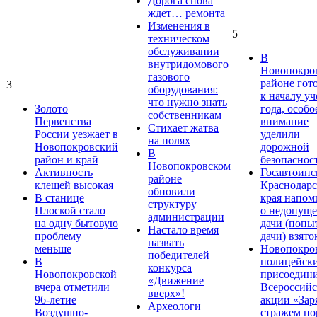
Дорога снова
ждет… ремонта
Изменения в
5
техническом
обслуживании
В
внутридомового
Новопокро
газового
районе гот
3
оборудования:
к началу у
что нужно знать
Золото
года, особо
собственникам
Первенства
внимание
Стихает жатва
России уезжает в
уделили
на полях
Новопокровский
дорожной
В
район и край
безопаснос
Новопокровском
Активность
Госавтоинс
районе
клещей высокая
Краснодарс
обновили
В станице
края напом
структуру
Плоской стало
о недопущ
администрации
на одну бытовую
дачи (попы
Настало время
проблему
дачи) взято
назвать
меньше
Новопокро
победителей
В
полицейск
конкурса
Новопокровской
присоедини
«Движение
вчера отметили
Всероссийс
вверх»!
96-летие
акции «Зар
Археологи
Воздушно-
стражем по