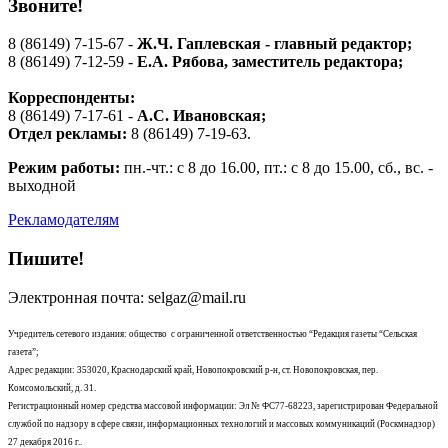
Звоните!
8 (86149) 7-15-67 -
Ж.Ч. Гаплевская - главный редактор;
8 (86149) 7-12-59 -
Е.А. Рябова
, заместитель редактора;
Корреспонденты:
8 (86149) 7-17-61 -
А.С. Ивановская;
Отдел рекламы:
8 (86149) 7-19-63.
Режим работы:
пн.-чт.: с 8 до 16.00, пт.: с 8 до 15.00, сб., вс. -
выходной
Рекламодателям
Пишите!
Электронная почта: selgaz@mail.ru
Учредитель сетевого издания: общество с ограниченной ответственностью “Редакция газеты “Сельская
газета”;
Адрес редакции: 353020, Краснодарский край, Новопокровский р-н, ст. Новопокровская, пер.
Комсомольский, д. 31.
Регистрационный номер средства массовой информации: Эл № ФС77-68223, зарегистрирован Федеральной
службой по надзору в сфере связи, информационных технологий и массовых коммуникаций (Роскмнадзор)
27 декабря 2016 г..