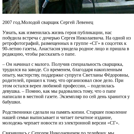
2007 год.Молодой сварщик Сергей Левенец
Узнать, как изменилась жизнь героя публикации, нас
побудила встреча с дочерью Сергея Николаевича. На одной из
ретрофотографий, размещенных в группе «СГ» в соцсетях к
90-летию газеты, Анастасия увидела родное лицо и пришла в
редакцию, чтобы рассказать о папе.
– Он начинал с малого. Получив специальность сварщика,
трудился на заводе. Со временем, благодаря накопленным
опыту, мастерству, поддержке супруги Светланы Фёдоровны,
родителей, пришел к тому, что организовал свое дело. При
этом остался верен любимой профессии, – поделилась
девушка. – Помню, как мы радовались тому, что о папе
написали в местной газете. Экземпляр по сей день хранится у
бабушки.
Родственники сделали на память копии. Старшее поколение
нашей семьи выписывает и читает печатное издание,
молодежь черпает новости из электронной версии «СГ».
Связавшись с Сергеем Николаевичем по телефону, мы