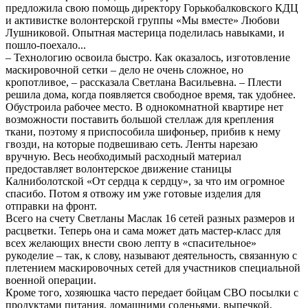
предложила свою помощь директору Горькобалковского КДЦ
и активистке волонтерской группы «Мы вместе» Любови
Лушниковой. Опытная мастерица поделилась навыками, и
пошло-поехало...
– Технологию освоила быстро. Как оказалось, изготовление
маскировочной сетки – дело не очень сложное, но
кропотливое, – рассказала Светлана Васильевна. – Плести
решила дома, когда появляется свободное время, так удобнее.
Обустроила рабочее место. В однокомнатной квартире нет
возможности поставить большой стеллаж для крепления
ткани, поэтому я приспособила шифоньер, прибив к нему
гвозди, на которые подвешиваю сеть. Ленты нарезаю
вручную. Весь необходимый расходный материал
предоставляет волонтерское движение станицы
Калниболотской «От сердца к сердцу», за что им огромное
спасибо. Потом я отвожу им уже готовые изделия для
отправки на фронт.
Всего на счету Светланы Маслак 16 сетей разных размеров и
расцветки. Теперь она и сама может дать мастер-класс для
всех желающих внести свою лепту в «спасительное»
рукоделие – так, к слову, называют деятельность, связанную с
плетением маскировочных сетей для участников специальной
военной операции.
Кроме того, хозяюшка часто передает бойцам СВО посылки с
продуктами питания, домашними соленьями, выпечкой.