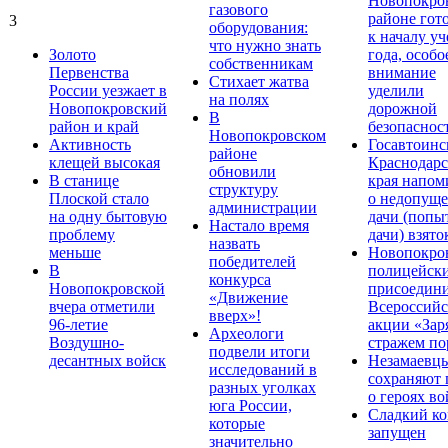
Новопокро
газового
районе гот
3
оборудования:
к началу у
что нужно знать
Золото
года, особо
собственникам
Первенства
внимание
Стихает жатва
России уезжает в
уделили
на полях
Новопокровский
дорожной
В
район и край
безопаснос
Новопокровском
Активность
Госавтоинс
районе
клещей высокая
Краснодарс
обновили
В станице
края напом
структуру
Плоской стало
о недопущ
администрации
на одну бытовую
дачи (попы
Настало время
проблему
дачи) взято
назвать
меньше
Новопокро
победителей
В
полицейск
конкурса
Новопокровской
присоедини
«Движение
вчера отметили
Всероссийс
вверх»!
96-летие
акции «Зар
Археологи
Воздушно-
стражем по
подвели итоги
десантных войск
Незамаевц
исследований в
сохраняют 
разных уголках
о героях в
юга России,
Сладкий ко
которые
запущен
значительно