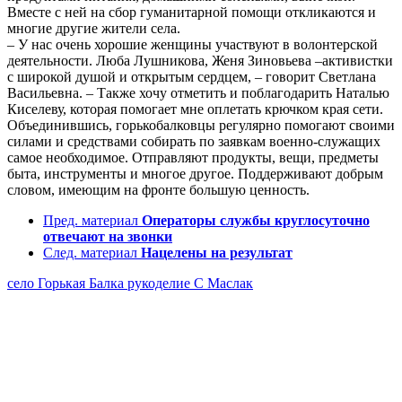
Вместе с ней на сбор гуманитарной помощи откликаются и
многие другие жители села.
– У нас очень хорошие женщины участвуют в волонтерской
деятельности. Люба Лушникова, Женя Зиновьева –активистки
с широкой душой и открытым сердцем, – говорит Светлана
Васильевна. – Также хочу отметить и поблагодарить Наталью
Киселеву, которая помогает мне оплетать крючком края сети.
Объединившись, горькобалковцы регулярно помогают своими
силами и средствами собирать по заявкам военно-служащих
самое необходимое. Отправляют продукты, вещи, предметы
быта, инструменты и многое другое. Поддерживают добрым
словом, имеющим на фронте большую ценность.
Пред. материал
Операторы службы круглосуточно
отвечают на звонки
След. материал
Нацелены на результат
село Горькая Балка
рукоделие
С Маслак