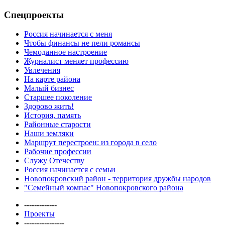
Спецпроекты
Россия начинается с меня
Чтобы финансы не пели романсы
Чемоданное настроение
Журналист меняет профессию
Увлечения
На карте района
Малый бизнес
Старшее поколение
Здорово жить!
История, память
Районные старости
Наши земляки
Маршрут перестроен: из города в село
Рабочие профессии
Служу Отечеству
Россия начинается с семьи
Новопокровский район - территория дружбы народов
"Семейный компас" Новопокровского района
-------------
Проекты
----------------