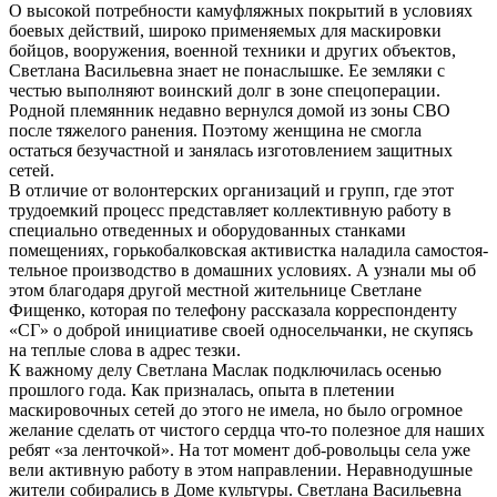
О высокой потребности камуфляжных покрытий в условиях
боевых действий, широко применяемых для маскировки
бойцов, вооружения, военной техники и других объектов,
Светлана Васильевна знает не понаслышке. Ее земляки с
честью выполняют воинский долг в зоне спецоперации.
Родной племянник недавно вернулся домой из зоны СВО
после тяжелого ранения. Поэтому женщина не смогла
остаться безучастной и занялась изготовлением защитных
сетей.
В отличие от волонтерских организаций и групп, где этот
трудоемкий процесс представляет коллективную работу в
специально отведенных и оборудованных станками
помещениях, горькобалковская активистка наладила самостоя-
тельное производство в домашних условиях. А узнали мы об
этом благодаря другой местной жительнице Светлане
Фищенко, которая по телефону рассказала корреспонденту
«СГ» о доброй инициативе своей односельчанки, не скупясь
на теплые слова в адрес тезки.
К важному делу Светлана Маслак подключилась осенью
прошлого года. Как призналась, опыта в плетении
маскировочных сетей до этого не имела, но было огромное
желание сделать от чистого сердца что-то полезное для наших
ребят «за ленточкой». На тот момент доб-ровольцы села уже
вели активную работу в этом направлении. Неравнодушные
жители собирались в Доме культуры. Светлана Васильевна