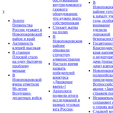
обслуживании
В
внутридомового
Новопокро
газового
районе гот
3
оборудования:
к началу у
что нужно знать
Золото
года, особо
собственникам
Первенства
внимание
Стихает жатва
России уезжает в
уделили
на полях
Новопокровский
дорожной
В
район и край
безопаснос
Новопокровском
Активность
Госавтоинс
районе
клещей высокая
Краснодарс
обновили
В станице
края напом
структуру
Плоской стало
о недопущ
администрации
на одну бытовую
дачи (попы
Настало время
проблему
дачи) взято
назвать
меньше
Новопокро
победителей
В
полицейск
конкурса
Новопокровской
присоедини
«Движение
вчера отметили
Всероссийс
вверх»!
96-летие
акции «Зар
Археологи
Воздушно-
стражем по
подвели итоги
десантных войск
Незамаевц
исследований в
сохраняют 
разных уголках
о героях в
юга России,
Сладкий ко