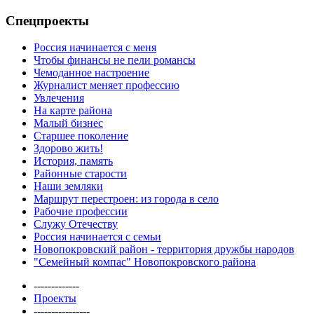
Спецпроекты
Россия начинается с меня
Чтобы финансы не пели романсы
Чемоданное настроение
Журналист меняет профессию
Увлечения
На карте района
Малый бизнес
Старшее поколение
Здорово жить!
История, память
Районные старости
Наши земляки
Маршрут перестроен: из города в село
Рабочие профессии
Служу Отечеству
Россия начинается с семьи
Новопокровский район - территория дружбы народов
"Семейный компас" Новопокровского района
-------------
Проекты
----------------