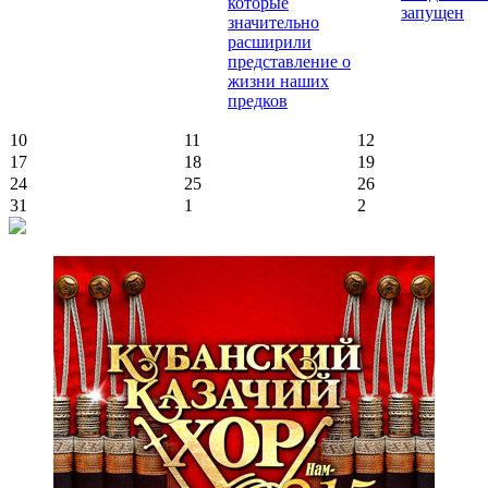
которые
запущен
значительно
расширили
представление о
жизни наших
предков
10
11
12
17
18
19
24
25
26
31
1
2