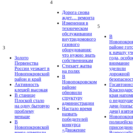
4
Дорога снова
ждет… ремонта
Изменения в
5
техническом
обслуживании
В
внутридомового
Новопокро
газового
районе гот
3
оборудования:
к началу у
что нужно знать
Золото
года, особо
собственникам
Первенства
внимание
Стихает жатва
России уезжает в
уделили
на полях
Новопокровский
дорожной
В
район и край
безопаснос
Новопокровском
Активность
Госавтоинс
районе
клещей высокая
Краснодарс
обновили
В станице
края напом
структуру
Плоской стало
о недопущ
администрации
на одну бытовую
дачи (попы
Настало время
проблему
дачи) взято
назвать
меньше
Новопокро
победителей
В
полицейск
конкурса
Новопокровской
присоедини
«Движение
вчера отметили
Всероссийс