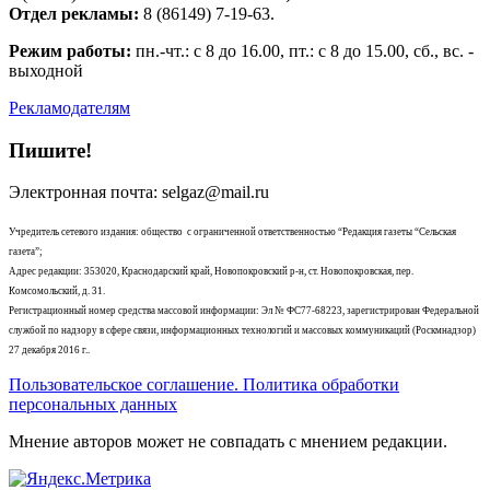
Отдел рекламы:
8 (86149) 7-19-63.
Режим работы:
пн.-чт.: с 8 до 16.00, пт.: с 8 до 15.00, сб., вс. -
выходной
Рекламодателям
Пишите!
Электронная почта: selgaz@mail.ru
Учредитель сетевого издания: общество с ограниченной ответственностью “Редакция газеты “Сельская
газета”;
Адрес редакции: 353020, Краснодарский край, Новопокровский р-н, ст. Новопокровская, пер.
Комсомольский, д. 31.
Регистрационный номер средства массовой информации: Эл № ФС77-68223, зарегистрирован Федеральной
службой по надзору в сфере связи, информационных технологий и массовых коммуникаций (Роскмнадзор)
27 декабря 2016 г..
Пользовательское соглашение. Политика обработки
персональных данных
Мнение авторов может не совпадать с мнением редакции.