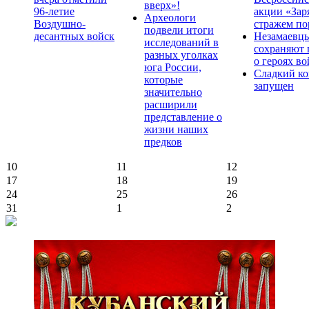
вверх»!
96-летие
акции «Зар
Археологи
Воздушно-
стражем по
подвели итоги
десантных войск
Незамаевц
исследований в
сохраняют 
разных уголках
о героях в
юга России,
Сладкий ко
которые
запущен
значительно
расширили
представление о
жизни наших
предков
10
11
12
17
18
19
24
25
26
31
1
2