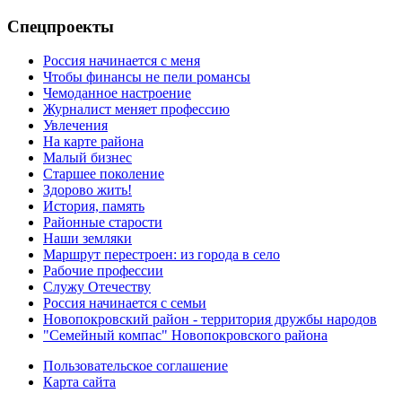
Спецпроекты
Россия начинается с меня
Чтобы финансы не пели романсы
Чемоданное настроение
Журналист меняет профессию
Увлечения
На карте района
Малый бизнес
Старшее поколение
Здорово жить!
История, память
Районные старости
Наши земляки
Маршрут перестроен: из города в село
Рабочие профессии
Служу Отечеству
Россия начинается с семьи
Новопокровский район - территория дружбы народов
"Семейный компас" Новопокровского района
Пользовательское соглашение
Карта сайта