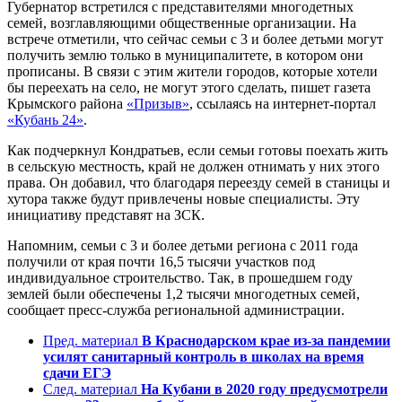
Губернатор встретился с представителями многодетных
семей, возглавляющими общественные организации. На
встрече отметили, что сейчас семьи с 3 и более детьми могут
получить землю только в муниципалитете, в котором они
прописаны. В связи с этим жители городов, которые хотели
бы переехать на село, не могут этого сделать, пишет газета
Крымского района
«Призыв»
, ссылаясь на интернет-портал
«Кубань 24»
.
Как подчеркнул Кондратьев, если семьи готовы поехать жить
в сельскую местность, край не должен отнимать у них этого
права. Он добавил, что благодаря переезду семей в станицы и
хутора также будут привлечены новые специалисты. Эту
инициативу представят на ЗСК.
Напомним, семьи с 3 и более детьми региона с 2011 года
получили от края почти 16,5 тысячи участков под
индивидуальное строительство. Так, в прошедшем году
землей были обеспечены 1,2 тысячи многодетных семей,
сообщает пресс-служба региональной администрации.
Пред. материал
В Краснодарском крае из-за пандемии
усилят санитарный контроль в школах на время
сдачи ЕГЭ
След. материал
На Кубани в 2020 году предусмотрели