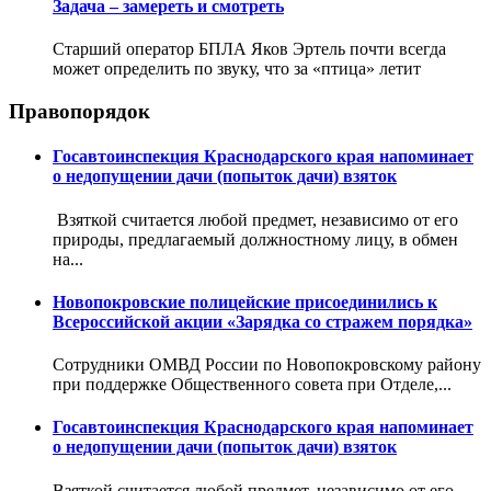
Задача – замереть и смотреть
Старший оператор БПЛА Яков Эртель почти всегда
может определить по звуку, что за «птица» летит
Правопорядок
Госавтоинспекция Краснодарского края напоминает
о недопущении дачи (попыток дачи) взяток
Взяткой считается любой предмет, независимо от его
природы, предлагаемый должностному лицу, в обмен
на...
Новопокровские полицейские присоединились к
Всероссийской акции «Зарядка со стражем порядка»
Сотрудники ОМВД России по Новопокровскому району
при поддержке Общественного совета при Отделе,...
Госавтоинспекция Краснодарского края напоминает
о недопущении дачи (попыток дачи) взяток
Взяткой считается любой предмет, независимо от его