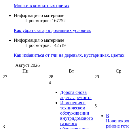
Мошки в комнатных цветах
Информация о материале
Просмотров: 167752
Как убрать загар в домашних условиях
Информация о материале
Просмотров: 142519
Как избавиться от тли на деревьях, кустарниках, цветах
Август
2026
Пн
Вт
Ср
27
28
29
4
Дорога снова
ждет… ремонта
Изменения в
5
техническом
обслуживании
В
внутридомового
Новопокро
газового
районе гот
3
оборудования: