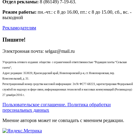
Отдел рекламы:
8 (86149) 7-19-63.
Режим работы:
пн.-чт.: с 8 до 16.00, пт.: с 8 до 15.00, сб., вс. -
выходной
Рекламодателям
Пишите!
Электронная почта: selgaz@mail.ru
Учредитель сетевого издания: общество с ограниченной ответственностью “Редакция газеты “Сельская
газета”;
Адрес редакции: 353020, Краснодарский край, Новопокровский р-н, ст. Новопокровская, пер.
Комсомольский, д. 31.
Регистрационный номер средства массовой информации: Эл № ФС77-68223, зарегистрирован Федеральной
службой по надзору в сфере связи, информационных технологий и массовых коммуникаций (Роскмнадзор)
27 декабря 2016 г..
Пользовательское соглашение. Политика обработки
персональных данных
Мнение авторов может не совпадать с мнением редакции.