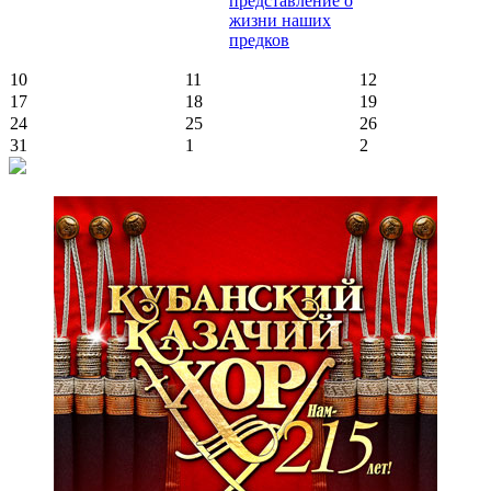
представление о
жизни наших
предков
10
11
12
17
18
19
24
25
26
31
1
2