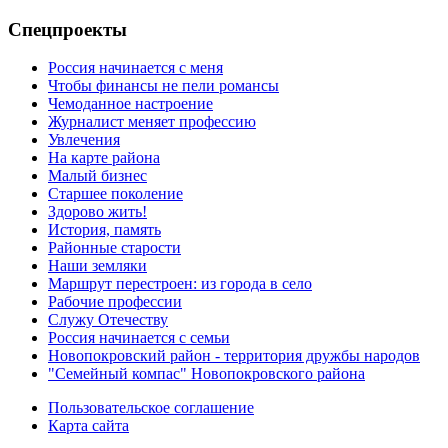
Спецпроекты
Россия начинается с меня
Чтобы финансы не пели романсы
Чемоданное настроение
Журналист меняет профессию
Увлечения
На карте района
Малый бизнес
Старшее поколение
Здорово жить!
История, память
Районные старости
Наши земляки
Маршрут перестроен: из города в село
Рабочие профессии
Служу Отечеству
Россия начинается с семьи
Новопокровский район - территория дружбы народов
"Семейный компас" Новопокровского района
Пользовательское соглашение
Карта сайта