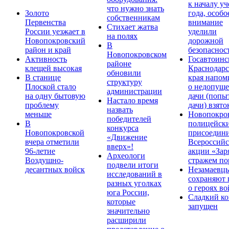
к началу у
что нужно знать
Золото
года, особо
собственникам
Первенства
внимание
Стихает жатва
России уезжает в
уделили
на полях
Новопокровский
дорожной
В
район и край
безопаснос
Новопокровском
Активность
Госавтоинс
районе
клещей высокая
Краснодарс
обновили
В станице
края напом
структуру
Плоской стало
о недопущ
администрации
на одну бытовую
дачи (попы
Настало время
проблему
дачи) взято
назвать
меньше
Новопокро
победителей
В
полицейск
конкурса
Новопокровской
присоедини
«Движение
вчера отметили
Всероссийс
вверх»!
96-летие
акции «Зар
Археологи
Воздушно-
стражем по
подвели итоги
десантных войск
Незамаевц
исследований в
сохраняют 
разных уголках
о героях в
юга России,
Сладкий ко
которые
запущен
значительно
расширили