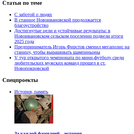
Статьи по теме
С заботой о людях
В станице Новоивановской продолжается
благоустройство
Достигнутые цели и устойчивые результаты: в
Новоивановском сельском поселении подвели итоги
2025 года
Предприниматель Игорь Фирстов сменил мегаполис на
станицу, чтобы выращивать шампиньоны
V тур открытого чемпионата по мини-футболу среди
любительских мужских команд прошел в ст.
Новопокровской
Спецпроекты
История, память
За каждой фамилией – история