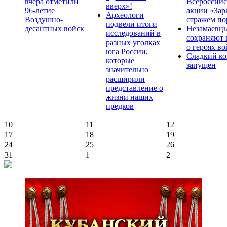
вчера отметили
Всероссийс
вверх»!
96-летие
акции «Зар
Археологи
Воздушно-
стражем по
подвели итоги
десантных войск
Незамаевц
исследований в
сохраняют 
разных уголках
о героях в
юга России,
Сладкий ко
которые
запущен
значительно
расширили
представление о
жизни наших
предков
10
11
12
17
18
19
24
25
26
31
1
2