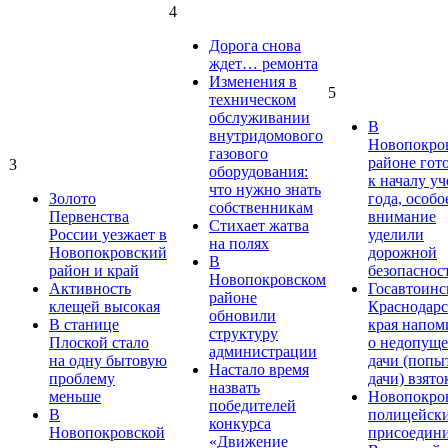
4
Дорога снова
ждет… ремонта
Изменения в
5
техническом
обслуживании
В
внутридомового
Новопокро
газового
районе гот
3
оборудования:
к началу у
что нужно знать
Золото
года, особо
собственникам
Первенства
внимание
Стихает жатва
России уезжает в
уделили
на полях
Новопокровский
дорожной
В
район и край
безопаснос
Новопокровском
Активность
Госавтоинс
районе
клещей высокая
Краснодарс
обновили
В станице
края напом
структуру
Плоской стало
о недопущ
администрации
на одну бытовую
дачи (попы
Настало время
проблему
дачи) взято
назвать
меньше
Новопокро
победителей
В
полицейск
конкурса
Новопокровской
присоедини
«Движение