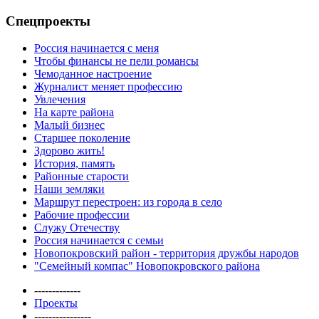
Спецпроекты
Россия начинается с меня
Чтобы финансы не пели романсы
Чемоданное настроение
Журналист меняет профессию
Увлечения
На карте района
Малый бизнес
Старшее поколение
Здорово жить!
История, память
Районные старости
Наши земляки
Маршрут перестроен: из города в село
Рабочие профессии
Служу Отечеству
Россия начинается с семьи
Новопокровский район - территория дружбы народов
"Семейный компас" Новопокровского района
-------------
Проекты
----------------