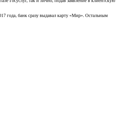
ле Госуслуг, так и лично, подав заявление в клиентскую
017 года, банк сразу выдавал карту «Мир». Остальным