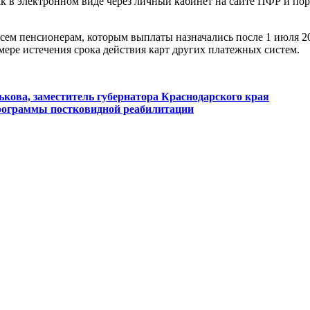
в электронном виде через личный кабинет на сайте ПФР и порта
Всем пенсионерам, которым выплаты назначались после 1 июля 2
мере истечения срока действия карт других платежных систем.
кова, заместитель губернатора Краснодарского края
рограммы постковидной реабилитации