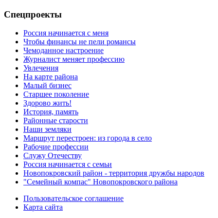
Спецпроекты
Россия начинается с меня
Чтобы финансы не пели романсы
Чемоданное настроение
Журналист меняет профессию
Увлечения
На карте района
Малый бизнес
Старшее поколение
Здорово жить!
История, память
Районные старости
Наши земляки
Маршрут перестроен: из города в село
Рабочие профессии
Служу Отечеству
Россия начинается с семьи
Новопокровский район - территория дружбы народов
"Семейный компас" Новопокровского района
Пользовательское соглашение
Карта сайта