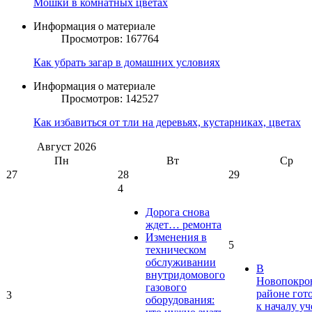
Мошки в комнатных цветах
Информация о материале
Просмотров: 167764
Как убрать загар в домашних условиях
Информация о материале
Просмотров: 142527
Как избавиться от тли на деревьях, кустарниках, цветах
Август
2026
Пн
Вт
Ср
27
28
29
4
Дорога снова
ждет… ремонта
Изменения в
5
техническом
обслуживании
В
внутридомового
Новопокро
газового
районе гот
3
оборудования:
к началу у