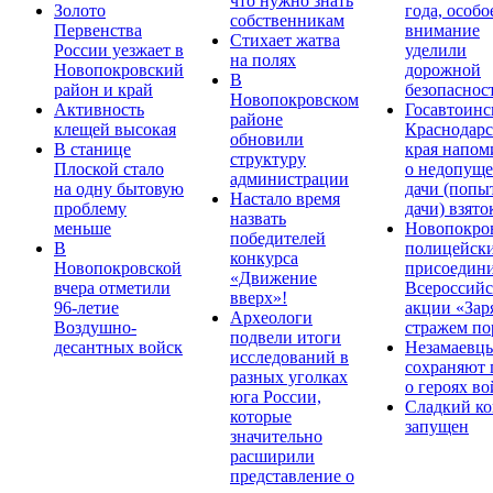
что нужно знать
Золото
года, особо
собственникам
Первенства
внимание
Стихает жатва
России уезжает в
уделили
на полях
Новопокровский
дорожной
В
район и край
безопаснос
Новопокровском
Активность
Госавтоинс
районе
клещей высокая
Краснодарс
обновили
В станице
края напом
структуру
Плоской стало
о недопущ
администрации
на одну бытовую
дачи (попы
Настало время
проблему
дачи) взято
назвать
меньше
Новопокро
победителей
В
полицейск
конкурса
Новопокровской
присоедини
«Движение
вчера отметили
Всероссийс
вверх»!
96-летие
акции «Зар
Археологи
Воздушно-
стражем по
подвели итоги
десантных войск
Незамаевц
исследований в
сохраняют 
разных уголках
о героях в
юга России,
Сладкий ко
которые
запущен
значительно
расширили
представление о