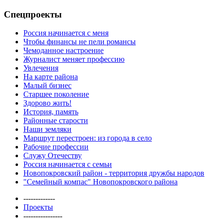
Спецпроекты
Россия начинается с меня
Чтобы финансы не пели романсы
Чемоданное настроение
Журналист меняет профессию
Увлечения
На карте района
Малый бизнес
Старшее поколение
Здорово жить!
История, память
Районные старости
Наши земляки
Маршрут перестроен: из города в село
Рабочие профессии
Служу Отечеству
Россия начинается с семьи
Новопокровский район - территория дружбы народов
"Семейный компас" Новопокровского района
-------------
Проекты
----------------