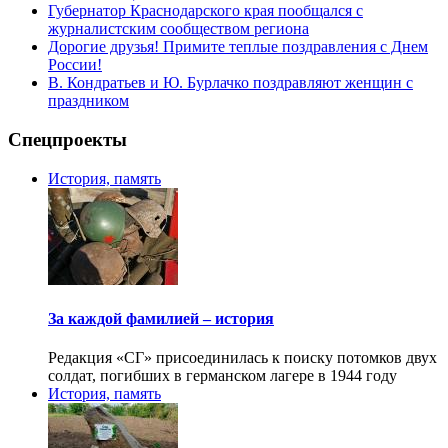
Губернатор Краснодарского края пообщался с
журналистским сообществом региона
Дорогие друзья! Примите теплые поздравления с Днем
России!
В. Кондратьев и Ю. Бурлачко поздравляют женщин с
праздником
Спецпроекты
История, память
За каждой фамилией – история
Редакция «СГ» присоединилась к поиску потомков двух
солдат, погибших в германском лагере в 1944 году
История, память