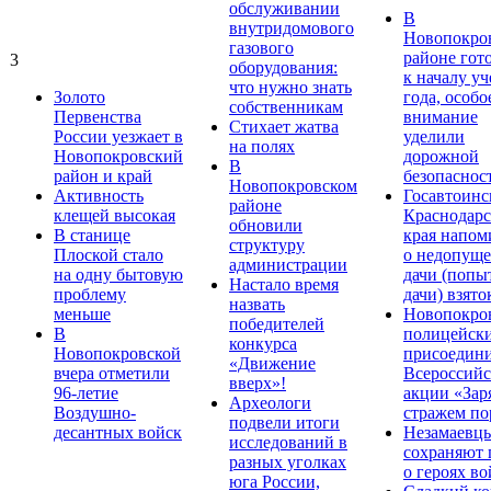
обслуживании
В
внутридомового
Новопокро
газового
районе гот
3
оборудования:
к началу у
что нужно знать
Золото
года, особо
собственникам
Первенства
внимание
Стихает жатва
России уезжает в
уделили
на полях
Новопокровский
дорожной
В
район и край
безопаснос
Новопокровском
Активность
Госавтоинс
районе
клещей высокая
Краснодарс
обновили
В станице
края напом
структуру
Плоской стало
о недопущ
администрации
на одну бытовую
дачи (попы
Настало время
проблему
дачи) взято
назвать
меньше
Новопокро
победителей
В
полицейск
конкурса
Новопокровской
присоедини
«Движение
вчера отметили
Всероссийс
вверх»!
96-летие
акции «Зар
Археологи
Воздушно-
стражем по
подвели итоги
десантных войск
Незамаевц
исследований в
сохраняют 
разных уголках
о героях в
юга России,