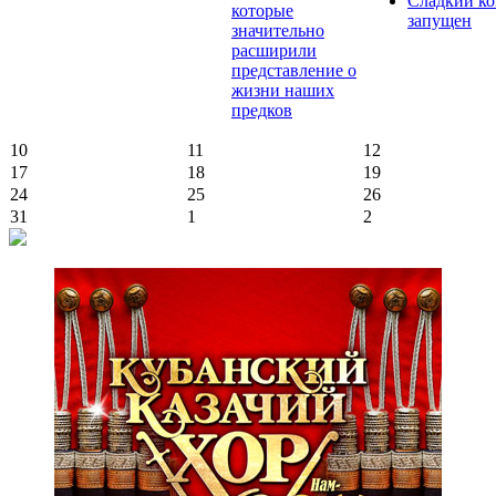
Сладкий ко
которые
запущен
значительно
расширили
представление о
жизни наших
предков
10
11
12
17
18
19
24
25
26
31
1
2