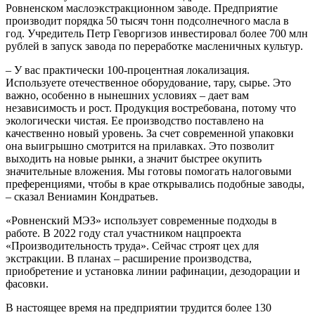
Ровненском маслоэкстракционном заводе. Предприятие
производит порядка 50 тысяч тонн подсолнечного масла в
год. Учредитель Петр Геворгизов инвестировал более 700 млн
рублей в запуск завода по переработке масленичных культур.
– У вас практически 100-процентная локализация.
Используете отечественное оборудование, тару, сырье. Это
важно, особенно в нынешних условиях – дает вам
независимость и рост. Продукция востребована, потому что
экологически чистая. Ее производство поставлено на
качественно новый уровень. За счет современной упаковки
она выигрышно смотрится на прилавках. Это позволит
выходить на новые рынки, а значит быстрее окупить
значительные вложения. Мы готовы помогать налоговыми
преференциями, чтобы в крае открывались подобные заводы,
– сказал Вениамин Кондратьев.
«Ровненский МЭЗ» использует современные подходы в
работе. В 2022 году стал участником нацпроекта
«Производительность труда». Сейчас строят цех для
экстракции. В планах – расширение производства,
приобретение и установка линии рафинации, дезодорации и
фасовки.
В настоящее время на предприятии трудится более 130