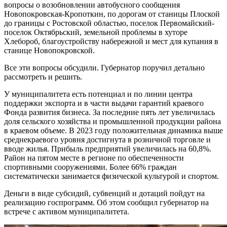
вопросы о возобновлении автобусного сообщения
Новопокровская-Кропоткин, по дорогам от станицы Плоской
до границы с Ростовской областью, поселок Первомайский-
поселок Октябрьский, земельной проблемы в хуторе
Хлебороб, благоустройству набережной и мест для купания в
станице Новопокровской.
Все эти вопросы обсудили. Губернатор поручил детально
рассмотреть и решить.
У муниципалитета есть потенциал и по линии центра
поддержки экспорта и в части выдачи гарантий краевого
Фонда развития бизнеса. За последние пять лет увеличилась
доля сельского хозяйства и промышленной продукции района
в краевом объеме. В 2023 году положительная динамика выше
среднекраевого уровня достигнута в розничной торговле и
вводе жилья. Прибыль предприятий увеличилась на 60,8%.
Район на пятом месте в регионе по обеспеченности
спортивными сооружениями. Более 66% граждан
систематически занимается физической культурой и спортом.
Деньги в виде субсидий, субвенций и дотаций пойдут на
реализацию госпрограмм. Об этом сообщил губернатор на
встрече с активом муниципалитета.