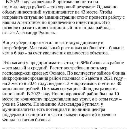
– В 2023 году заключили 8 протоколов почти на
полмиллиарда рублей – это хороший результат. Однако по
объему инвестиций муниципалитет на 43 месте. Чтобы
исправить ситуацию администрации стоит провести работу с
нашим Агентством по привлечению инвестиций. Это
позволит развить инвестиционный потенциал района, –
сказал Александр Руппель.
Вице-губернатор отметил позитивную динамику в
потребсфере. Максимальный рост показал общепит – больше,
чем в 6 раз – за счет увеличения количества объектов.
Что касается предпринимательства, то 86% бизнеса в районе
– это малый и средний. Растет востребованность мер
господдержки краевых Фондов. По количеству займов Фонда
микрофинансирования район поднялся с 5 места в 2021 году –
на 2 место в 2024 году: выдано 13 микрозаймов почти на 30
миллионов рублей. Похожая ситуация с Фондом развития
инноваций. В 2022 году Новопокровский район был на 10
месте по количеству предоставленных услуг, а в этом году –
уже на 5 месте. По мнению Александра Руппеля, у
муниципалитета есть потенциал и по линии центра
поддержки экспорта и в части выдачи гарантий краевого
Фонда развития бизнеса.