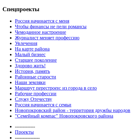
Спецпроекты
Россия начинается с меня
Чтобы финансы не пели романсы
Чемоданное настроение
Журналист меняет профессию
Увлечения
На карте района
Малый бизнес
Старшее поколение
Здорово жить!
История, память
Районные старости
Наши земляки
Маршрут перестроен: из города в село
Рабочие профессии
Служу Отечеству
Россия начинается с семьи
Новопокровский район - территория дружбы народов
"Семейный компас" Новопокровского района
-------------
Проекты
----------------