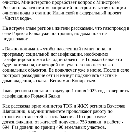
очистки. Министерство проработает вопрос с Минстроем
России о включении мероприятий по строительству станции
очистки воды в станице Ильинской в федеральный проект
«Чистая вода».
На встрече главе региона жители рассказали, что газопровод в
селе Горькая Балка уже построили, но дома пока не
подключают.
- Важно понимать - чтобы населенный пункт попал в
программу социальной догазификации, необходимо
газифицировать хотя бы один объект – в Горькой балке это
будет котельная, от которой получают тепло несколько
социальных объектов. Ее подключат уже в июне. После в селе
построят разводящие сети и начнут подключать частные
домовладения, - сказал Вениамин Кондратьев.
Глава региона поставил задачу до 1 июня 2025 года завершить
газификацию Горькой Балки.
Как рассказал врио министра ТЭК и ЖКХ региона Вячеслав
Шапошник, в муниципалитете продолжают работу по
строительство сетей газоснабжения. По программе
догазификации от жителей подучены 753 заявки, в работе -
694. Газ довели до границ 490 земельных участков,