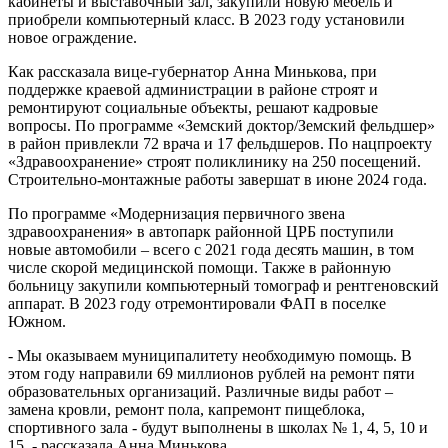
кабинеты и выставочный зал, закупили новую мебель и
приобрели компьютерный класс. В 2023 году установили
новое ограждение.
Как рассказала вице-губернатор Анна Минькова, при
поддержке краевой администрации в районе строят и
ремонтируют социальные объекты, решают кадровые
вопросы. По программе «Земский доктор/Земский фельдшер»
в район привлекли 72 врача и 17 фельдшеров. По нацпроекту
«Здравоохранение» строят поликлинику на 250 посещений.
Строительно-монтажные работы завершат в июне 2024 года.
По программе «Модернизация первичного звена
здравоохранения» в автопарк районной ЦРБ поступили
новые автомобили – всего с 2021 года десять машин, в том
числе скорой медицинской помощи. Также в районную
больницу закупили компьютерный томограф и рентгеновский
аппарат. В 2023 году отремонтировали ФАП в поселке
Южном.
- Мы оказываем муниципалитету необходимую помощь. В
этом году направили 69 миллионов рублей на ремонт пяти
образовательных организаций. Различные виды работ –
замена кровли, ремонт пола, капремонт пищеблока,
спортивного зала - будут выполнены в школах № 1, 4, 5, 10 и
15, - рассказала Анна Минькова.