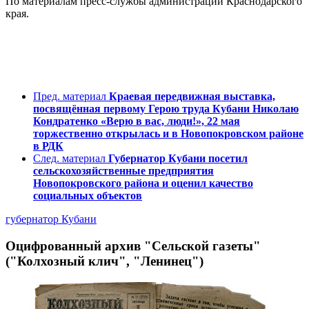
По материалам пресс-службы администрации Краснодарского
края.
Пред. материал
Краевая передвижная выставка,
посвящённая первому Герою труда Кубани Николаю
Кондратенко «Верю в вас, люди!», 22 мая
торжественно открылась и в Новопокровском районе
в РДК
След. материал
Губернатор Кубани посетил
сельскохозяйственные предприятия
Новопокровского района и оценил качество
социальных объектов
губернатор Кубани
Оцифрованный архив "Сельской газеты"
("Колхозный клич", "Ленинец")