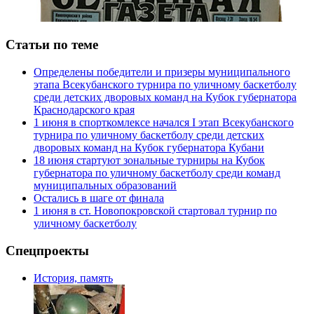
Статьи по теме
Определены победители и призеры муниципального
этапа Всекубанского турнира по уличному баскетболу
среди детских дворовых команд на Кубок губернатора
Краснодарского края
1 июня в спорткомлексе начался I этап Всекубанского
турнира по уличному баскетболу среди детских
дворовых команд на Кубок губернатора Кубани
18 июня стартуют зональные турниры на Кубок
губернатора по уличному баскетболу среди команд
муниципальных образований
Остались в шаге от финала
1 июня в ст. Новопокровской стартовал турнир по
уличному баскетболу
Спецпроекты
История, память