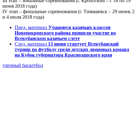
III этап – зональные соревнования (г. Кропоткин – с 18 по 19
июня 2018 года)
IV этап – финальные соревнования (г. Тимашевск – 29 июня, 2
и 4 июля 2018 года)
Пред. материал
Учащиеся казачьих классов
Новопокровского района приняли участие во
Всекубанском казачьем слете
След. материал
13 июня стартует Всекубанский
турнир по футболу среди детских дворовых команд
на Кубок губернатора Краснодарского края
уличный баскетбол