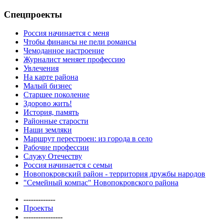
Спецпроекты
Россия начинается с меня
Чтобы финансы не пели романсы
Чемоданное настроение
Журналист меняет профессию
Увлечения
На карте района
Малый бизнес
Старшее поколение
Здорово жить!
История, память
Районные старости
Наши земляки
Маршрут перестроен: из города в село
Рабочие профессии
Служу Отечеству
Россия начинается с семьи
Новопокровский район - территория дружбы народов
"Семейный компас" Новопокровского района
-------------
Проекты
----------------