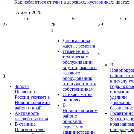
Как избавиться от тли на деревьях, кустарниках, цветах
Август
2026
Пн
Вт
Ср
27
28
29
4
Дорога снова
ждет… ремонта
Изменения в
5
техническом
обслуживании
В
внутридомового
Новопокро
газового
районе гот
3
оборудования:
к началу у
что нужно знать
Золото
года, особо
собственникам
Первенства
внимание
Стихает жатва
России уезжает в
уделили
на полях
Новопокровский
дорожной
В
район и край
безопаснос
Новопокровском
Активность
Госавтоинс
районе
клещей высокая
Краснодарс
обновили
В станице
края напом
структуру
Плоской стало
о недопущ
администрации