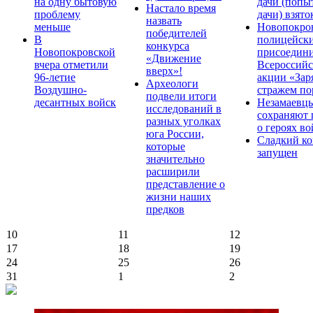
на одну бытовую
дачи (попы
Настало время
проблему
дачи) взято
назвать
меньше
Новопокро
победителей
В
полицейск
конкурса
Новопокровской
присоедини
«Движение
вчера отметили
Всероссийс
вверх»!
96-летие
акции «Зар
Археологи
Воздушно-
стражем по
подвели итоги
десантных войск
Незамаевц
исследований в
сохраняют 
разных уголках
о героях в
юга России,
Сладкий ко
которые
запущен
значительно
расширили
представление о
жизни наших
предков
10
11
12
17
18
19
24
25
26
31
1
2