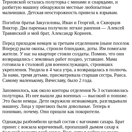
Терновской осталась полуторка с минами и снарядами, и
разбитую машину обнаружили местные любопытные
мальчишки. Детская неосторожность привела к взрывам.
Погибли братья Закусиловы, Иван и Георгий, и Скворцов
Виктор. Два паренька получили легкие ранения — Алексей
Травянский и мой брат, Александр Корнеев.
Перед приходом немцев за третьим отделением (ныне поселок
Вперед) рыли окопы, строили блиндажи, доты. Им помогали
жители. У нас на квартире стояли солдаты. Помню, что они
возвращались с земляных работ поздно, уставшие. Мама
готовила в столовой для военнослужащих, строивших
укрепления. Уходила в 4 часа утра, а возвращалась в полночь.
За нами, тремя детьми, присматривала старшая сестра, Раиса.
Самому маленькому, Вячеславу, было 2 года.
Запомнилось, как около конторы отделения № 3 остановилась
полуторка. Из нее вышли два военных — высокий и пониже.
Это были немцы. Дети окружили незнакомцев, разглядывали
машину. Лица у приезжих были довольные. Теперь я
понимаю, почему. Они пришли как покорители.
Однажды разбомбили целый состав с вагонами сахара. Брат
принес с вокзала коричневый, пропахший дымом сахар к