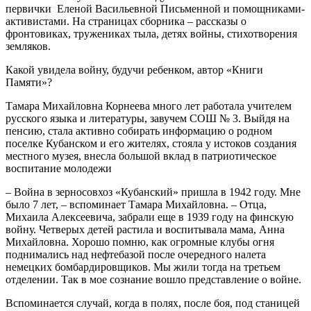
первички Еленой Васильевной Письменной и помощниками-
активистами. На страницах сборника – рассказы о
фронтовиках, тружениках тыла, детях войны, стихотворения
земляков.
Какой увидела войну, будучи ребенком, автор «Книги
Памяти»?
Тамара Михайловна Корнеева много лет работала учителем
русского языка и литературы, завучем СОШ № 3. Выйдя на
пенсию, стала активно собирать информацию о родном
поселке Кубанском и его жителях, стояла у истоков создания
местного музея, внесла большой вклад в патриотическое
воспитание молодежи
– Война в зерносовхоз «Кубанский» пришла в 1942 году. Мне
было 7 лет, – вспоминает Тамара Михайловна. – Отца,
Михаила Алексеевича, забрали еще в 1939 году на финскую
войну. Четверых детей растила и воспитывала мама, Анна
Михайловна. Хорошо помню, как огромные клубы огня
поднимались над нефтебазой после очередного налета
немецких бомбардировщиков. Мы жили тогда на третьем
отделении. Так в мое сознание вошло представление о войне.
Вспоминается случай, когда в полях, после боя, под станицей