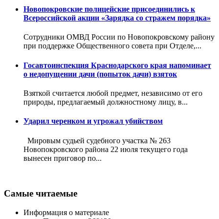
Новопокровские полицейские присоединились к
Всероссийской акции «Зарядка со стражем порядка»
Сотрудники ОМВД России по Новопокровскому району
при поддержке Общественного совета при Отделе,...
Госавтоинспекция Краснодарского края напоминает
о недопущении дачи (попыток дачи) взяток
Взяткой считается любой предмет, независимо от его
природы, предлагаемый должностному лицу, в...
Ударил черенком и угрожал убийством
Мировым судьей судебного участка № 263
Новопокровского района 22 июля текущего года
вынесен приговор по...
Самые читаемые
Информация о материале