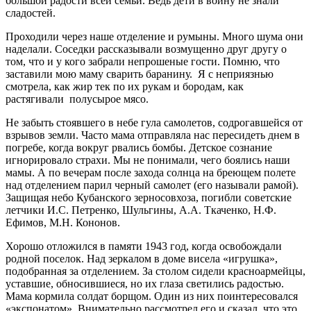
большой радости всей семьи. Ведь дети в войну не знали
сладостей.
Проходили через наше отделение и румыны. Много шума они
наделали. Соседки рассказывали возмущенно друг другу о
том, что и у кого забрали непрошеные гости. Помню, что
заставили мою маму сварить баранину. Я с неприязнью
смотрела, как жир тек по их рукам и бородам, как
растягивали полусырое мясо.
Не забыть стоявшего в небе гула самолетов, содрогавшейся от
взрывов земли. Часто мама отправляла нас пересидеть днем в
погребе, когда вокруг рвались бомбы. Детское сознание
игнорировало страхи. Мы не понимали, чего боялись наши
мамы. А по вечерам после захода солнца на бреющем полете
над отделением парил черный самолет (его называли рамой).
Защищая небо Кубанского зерносовхоза, погибли советские
летчики И.С. Петренко, Шульгины, А.А. Ткаченко, Н.Ф.
Ефимов, М.Н. Кононов.
Хорошо отложился в памяти 1943 год, когда освобождали
родной поселок. Над зеркалом в доме висела «игрушка»,
подобранная за отделением. За столом сидели красноармейцы,
уставшие, обносившиеся, но их глаза светились радостью.
Мама кормила солдат борщом. Один из них поинтересовался
«экспонатом». Внимательно рассмотрел его и сказал, что это