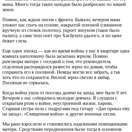
мина. Много тогда таких находок было разбросано по нашей
земле.
Помню, как ждали писем с фронта. Бывало, вечером мама
уложит нас спать на соломе, накрытой попоной (связанное
вручную из стежек полотно), укроет зипуном (такое было
пальто), а сама тихо поет про Хасбулата удалого, и по щеке
бежит слеза.
Еще один эпизод — как во время войны у нас в квартире одна
комната наполовину была засыпана зерном. Помню
разговоры матери с соседкой о том, что руководитель
отделения распорядился развести зерно по домам, чтобы
сохранить его к посевной. Немцы могли все забрать, а так
хоть что-то сохранится. Весной зерно свезли в амбар.
Посевная не сорвалась.
Когда война ушла от поселка далеко на запад, мне было 9 лет.
Вечером у нас собирались молодые девчата. Я слушала с
открытым ртом о войне, неустроенной жизни, парнях.
Старшая сестра пела с подругами под гитару «Дан приказ ему
на запад», «Священная война» и другие военные песни.
Мы рано взрослели и становились надежными помощниками
матери. Средствами передвижения были тогда в основном