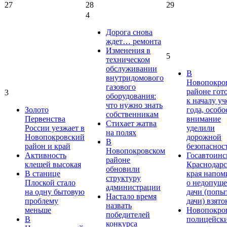
27
28
29
4
Дорога снова
ждет… ремонта
Изменения в
5
техническом
обслуживании
В
внутридомового
Новопокро
газового
районе гот
3
оборудования:
к началу у
что нужно знать
Золото
года, особо
собственникам
Первенства
внимание
Стихает жатва
России уезжает в
уделили
на полях
Новопокровский
дорожной
В
район и край
безопаснос
Новопокровском
Активность
Госавтоинс
районе
клещей высокая
Краснодарс
обновили
В станице
края напом
структуру
Плоской стало
о недопущ
администрации
на одну бытовую
дачи (попы
Настало время
проблему
дачи) взято
назвать
меньше
Новопокро
победителей
В
полицейск
конкурса