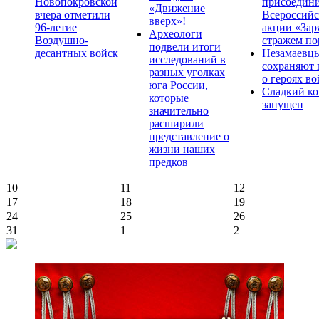
Новопокровской
присоедини
«Движение
вчера отметили
Всероссийс
вверх»!
96-летие
акции «Зар
Археологи
Воздушно-
стражем по
подвели итоги
десантных войск
Незамаевц
исследований в
сохраняют 
разных уголках
о героях в
юга России,
Сладкий ко
которые
запущен
значительно
расширили
представление о
жизни наших
предков
10
11
12
17
18
19
24
25
26
31
1
2