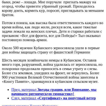
быки, реже – лошади. Мне поручали пригнать мажару на
огород, чтобы привезти убранный урожай. Приходилось
корову доить, кормить кур, поросят, приглядывать за меньшим
братом.
Потом я поняла, как высока была ответственность каждого во
время войны, как люди жили, рискуя всем, какие тяжелые
задачи лежали на женских плечах. Дети и старики работали с
призывом: «Все для фронта, все для Победы!» Тыл оказывал
постоянную помощь армии.
Около 500 мужчин Кубанского зерносовхоза ушли в первые
дни войны защищать страну от фашистской Германии
Шесть месяцев хозяйничали немцы в Кубанском. Оставив
много горя, разрушений, война удалилась от зерносовхоза, но
похоронки продолжали приносить в семьи утрату и слезы.
Более ста земляков, ушедших на фронт, не вернулись. Более
900 участников Великой Отечественной войны занесены в
«Книгу Памяти», хранящуюся в кубанском сельском музее.
Пред. материал
Звезды грации, или Внимание, мы
начинаем ритмическую гимнастику!
След. материал
«Сертификат» на попутный ветер