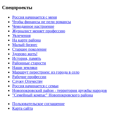
Спецпроекты
Россия начинается с меня
Чтобы финансы не пели романсы
Чемоданное настроение
Журналист меняет профессию
Увлечения
На карте района
Малый бизнес
Старшее поколение
Здорово жить!
История, память
Районные старости
Наши земляки
Маршрут перестроен: из города в село
Рабочие профессии
Служу Отечеству
Россия начинается с семьи
Новопокровский район - территория дружбы народов
"Семейный компас" Новопокровского района
Пользовательское соглашение
Карта сайта