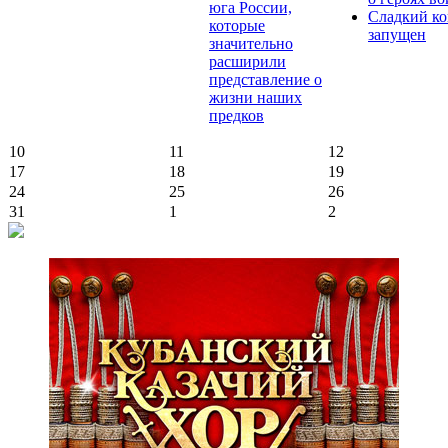
юга России,
Сладкий ко
которые
запущен
значительно
расширили
представление о
жизни наших
предков
10
11
12
17
18
19
24
25
26
31
1
2