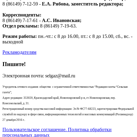
8 (86149) 7-12-59 -
Е.А. Рябова
, заместитель редактора;
Корреспонденты:
8 (86149) 7-17-61 -
А.С. Ивановская;
Отдел рекламы:
8 (86149) 7-19-63.
Режим работы:
пн.-чт.: с 8 до 16.00, пт.: с 8 до 15.00, сб., вс. -
выходной
Рекламодателям
Пишите!
Электронная почта: selgaz@mail.ru
Учредитель сетевого издания: общество с ограниченной ответственностью “Редакция газеты “Сельская
газета”;
Адрес редакции: 353020, Краснодарский край, Новопокровский р-н, ст. Новопокровская, пер.
Комсомольский, д. 31.
Регистрационный номер средства массовой информации: Эл № ФС77-68223, зарегистрирован Федеральной
службой по надзору в сфере связи, информационных технологий и массовых коммуникаций (Роскмнадзор)
27 декабря 2016 г..
Пользовательское соглашение. Политика обработки
персональных данных