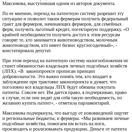
Максимова, выступившая одним из авторов документа.
По ее мнению, переход на патентную систему разрешит эту
ситуацию и позволит таким фермерам получить федеральный
грант для фермеров, начинающих фермеров, для семейных
ферм, получить льготный кредит, погектарную поддержку. «О
крайней необходимости получить доступ к этим ресурсам
говорят те, кто занимается животноводством, молочным
животноводством, кто имеет бизнес круглогодичный», -
констатировала депутат.
При этом переход на патентную систему налогообложения не
станет обязанностью владельцев личных подсобных хозяйств
(ЛПХ). «В законопроекте прописан принцип
добровольности. Это важно понять тем, кто впадает в
заблуждение при трактовке законопроекта и думает, что
поголовно все владельцы ЛПХ будут обязаны покупать
патенты. Совсем нет. Им дается право, я подчеркиваю, право
в случае, если они видят для себя такую необходимость, по
желанию купить патент», - отметила парламентарий.
Максимова подчеркнула, что выгоду от нововведений ощутят
и региональные бюджеты, и фермеры. «Мы развиваем личные
подсобные хозяйства, помогаем им встать на ноги,
производить и реализовывать продукцию. Деньги от патента