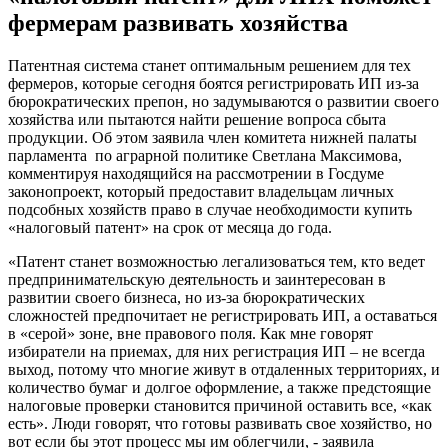
фермерам развивать хозяйства
Патентная система станет оптимальным решением для тех
фермеров, которые сегодня боятся регистрировать ИП из-за
бюрократических препон, но задумываются о развитии своего
хозяйства или пытаются найти решение вопроса сбыта
продукции. Об этом заявила член комитета нижней палаты
парламента по аграрной политике Светлана Максимова,
комментируя находящийся на рассмотрении в Госдуме
законопроект, который предоставит владельцам личных
подсобных хозяйств право в случае необходимости купить
«налоговый патент» на срок от месяца до года.
«Патент станет возможностью легализоваться тем, кто ведет
предпринимательскую деятельность и заинтересован в
развитии своего бизнеса, но из-за бюрократических
сложностей предпочитает не регистрировать ИП, а оставаться
в «серой» зоне, вне правового поля. Как мне говорят
избиратели на приемах, для них регистрация ИП – не всегда
выход, потому что многие живут в отдаленных территориях, и
количество бумаг и долгое оформление, а также предстоящие
налоговые проверки становится причиной оставить все, «как
есть». Люди говорят, что готовы развивать свое хозяйство, но
вот если бы этот процесс мы им облегчили, - заявила