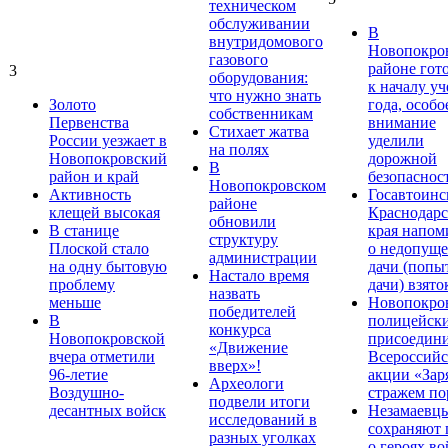
техническом
обслуживании
В
внутридомового
Новопокро
газового
районе гот
3
оборудования:
к началу у
что нужно знать
Золото
года, особо
собственникам
Первенства
внимание
Стихает жатва
России уезжает в
уделили
на полях
Новопокровский
дорожной
В
район и край
безопаснос
Новопокровском
Активность
Госавтоинс
районе
клещей высокая
Краснодарс
обновили
В станице
края напом
структуру
Плоской стало
о недопущ
администрации
на одну бытовую
дачи (попы
Настало время
проблему
дачи) взято
назвать
меньше
Новопокро
победителей
В
полицейск
конкурса
Новопокровской
присоедини
«Движение
вчера отметили
Всероссийс
вверх»!
96-летие
акции «Зар
Археологи
Воздушно-
стражем по
подвели итоги
десантных войск
Незамаевц
исследований в
сохраняют 
разных уголках
о героях в