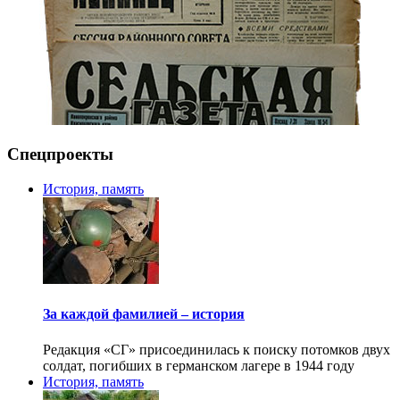
Спецпроекты
История, память
За каждой фамилией – история
Редакция «СГ» присоединилась к поиску потомков двух
солдат, погибших в германском лагере в 1944 году
История, память