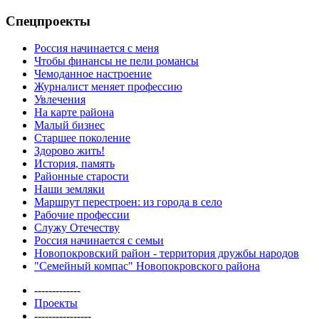
Спецпроекты
Россия начинается с меня
Чтобы финансы не пели романсы
Чемоданное настроение
Журналист меняет профессию
Увлечения
На карте района
Малый бизнес
Старшее поколение
Здорово жить!
История, память
Районные старости
Наши земляки
Маршрут перестроен: из города в село
Рабочие профессии
Служу Отечеству
Россия начинается с семьи
Новопокровский район - территория дружбы народов
"Семейный компас" Новопокровского района
-------------
Проекты
----------------